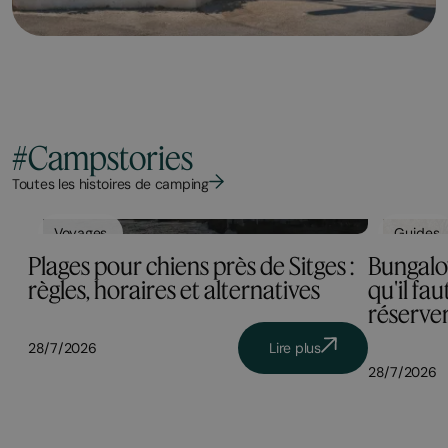
#Campstories
Toutes les histoires de camping
Voyages
Guides
Plages pour chiens près de Sitges :
Bungalow
règles, horaires et alternatives
qu'il fa
réserve
28/7/2026
Lire plus
28/7/2026