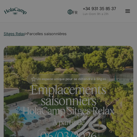
+34 931 35 85 37
FR
Lun-Dom 9h a 21h
Sitges Relax
Parcelles saisonnières
>
Un espace unique pour se détendre à Sitges
Emplacements
saisonniers
HolaCamp Sitges Relax
À partir de