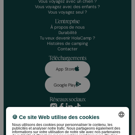
Vous voyagez avec un chien ?
Vous voyagez avec des enfants ?
Vous voyagez seul ?
L'entreprise
À propos de nous
Durabilité
Tu veux devenir HolaCamp ?
Histoires de camping
Contacter
Téléchargements
App Store
Google Play
Réseaux sociaux
Politique de confidentialité
🍪 Ce site Web utilise des cookies
Conditions de réservation
Avertissement
Nous utilisons des cookies pour personnaliser le contenu, les
publicités et analyser notre trafic. Nous partageons également des
Politique relative aux réseaux sociaux
SPANISH
informations sur votre utilisation de notre site avec nos partenaires