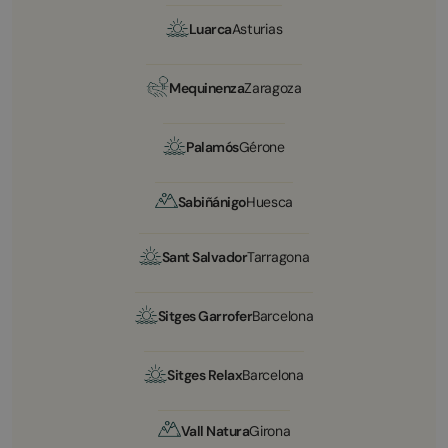
Luarca
Asturias
Mequinenza
Zaragoza
Palamós
Gérone
Sabiñánigo
Huesca
Sant Salvador
Tarragona
Sitges Garrofer
Barcelona
Sitges Relax
Barcelona
Vall Natura
Girona