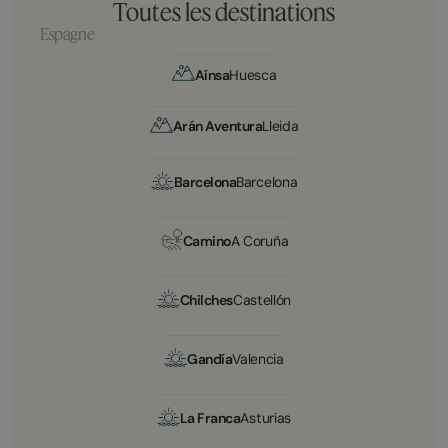
Toutes les destinations
Espagne
Aínsa
Huesca
Arán Aventura
Lleida
Barcelona
Barcelona
Camino
A Coruña
Chilches
Castellón
Gandía
Valencia
La Franca
Asturias