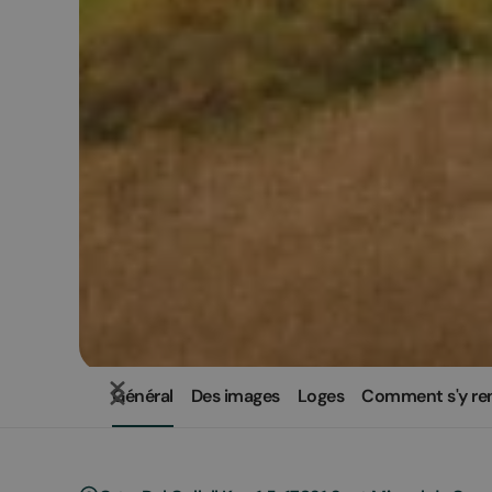
Général
Des images
Loges
Comment s'y re