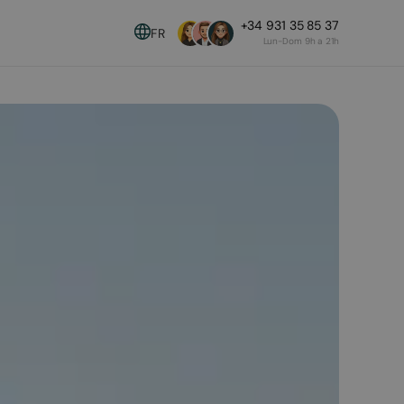
+34 931 35 85 37
FR
Lun-Dom 9h a 21h