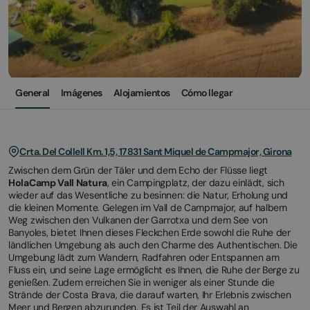
General
Imágenes
Alojamientos
Cómo llegar
Crta. Del Collell Km. 1,5, 17831 Sant Miquel de Campmajor, Girona
Zwischen dem Grün der Täler und dem Echo der Flüsse liegt
HolaCamp Vall Natura
, ein Campingplatz, der dazu einlädt, sich
wieder auf das Wesentliche zu besinnen: die Natur, Erholung und
die kleinen Momente. Gelegen im Vall de Campmajor, auf halbem
Weg zwischen den Vulkanen der Garrotxa und dem See von
Banyoles, bietet Ihnen dieses Fleckchen Erde sowohl die Ruhe der
ländlichen Umgebung als auch den Charme des Authentischen. Die
Umgebung lädt zum Wandern, Radfahren oder Entspannen am
Fluss ein, und seine Lage ermöglicht es Ihnen, die Ruhe der Berge zu
genießen. Zudem erreichen Sie in weniger als einer Stunde die
Strände der Costa Brava, die darauf warten, Ihr Erlebnis zwischen
Meer und Bergen abzurunden. Es ist Teil der Auswahl an