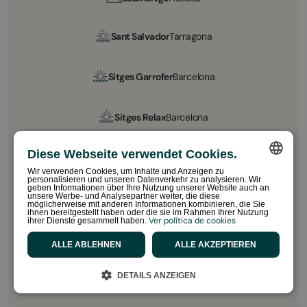
Sant Salvador
Tarragona
Sitges Garrofer
Barcelona
Sitges Relax
Barcelona
Diese Webseite verwendet Cookies.
Vall Natura
Gerona
Wir verwenden Cookies, um Inhalte und Anzeigen zu
personalisieren und unseren Datenverkehr zu analysieren. Wir
Portugal
SPANISH
geben Informationen über Ihre Nutzung unserer Website auch an
unsere Werbe- und Analysepartner weiter, die diese
möglicherweise mit anderen Informationen kombinieren, die Sie
ENGLISH
Albufeira
Algarve
ihnen bereitgestellt haben oder die sie im Rahmen Ihrer Nutzung
Ver política de cookies
ihrer Dienste gesammelt haben.
CATALAN
ALLE ABLEHNEN
ALLE AKZEPTIEREN
Alle Reiseziele
FRENCH
DETAILS ANZEIGEN
PORTUGUESE
DUTCH