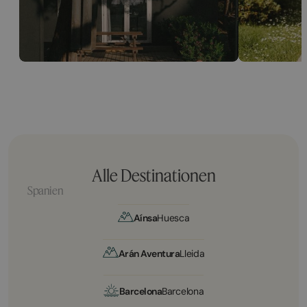
Alle Destinationen
Spanien
Aínsa
Huesca
Arán Aventura
Lleida
Barcelona
Barcelona