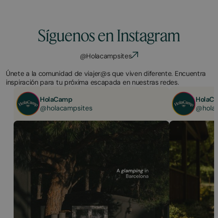
Síguenos en Instagram
@Holacampsites
Únete a la comunidad de viajer@s que viven diferente. Encuentra
inspiración para tu próxima escapada en nuestras redes.
HolaCamp
HolaC
@holacampsites
@hola