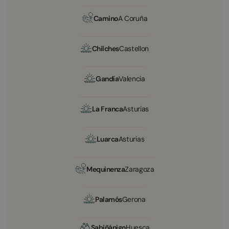
Camino
A Coruña
Chilches
Castellon
Gandía
Valencia
La Franca
Asturias
Luarca
Asturias
Mequinenza
Zaragoza
Palamós
Gerona
Sabiñánigo
Huesca