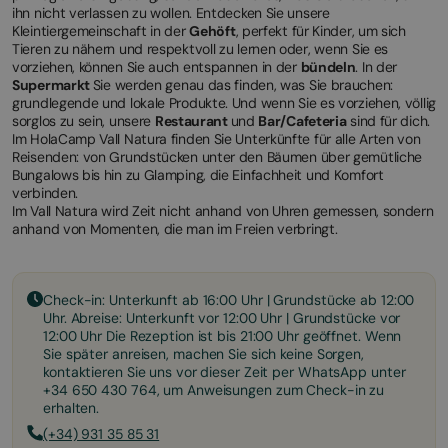
ihn nicht verlassen zu wollen. Entdecken Sie unsere
Kleintiergemeinschaft in der
Gehöft
, perfekt für Kinder, um sich
Tieren zu nähern und respektvoll zu lernen oder, wenn Sie es
vorziehen, können Sie auch entspannen in der
bündeln
. In der
Supermarkt
Sie werden genau das finden, was Sie brauchen:
grundlegende und lokale Produkte. Und wenn Sie es vorziehen, völlig
sorglos zu sein, unsere
Restaurant
und
Bar/Cafeteria
sind für dich.
Im HolaCamp Vall Natura finden Sie Unterkünfte für alle Arten von
Reisenden: von Grundstücken unter den Bäumen über gemütliche
Bungalows bis hin zu Glamping, die Einfachheit und Komfort
verbinden.
Im Vall Natura wird Zeit nicht anhand von Uhren gemessen, sondern
anhand von Momenten, die man im Freien verbringt.
Check-in: Unterkunft ab 16:00 Uhr | Grundstücke ab 12:00
Uhr. Abreise: Unterkunft vor 12:00 Uhr | Grundstücke vor
12:00 Uhr Die Rezeption ist bis 21:00 Uhr geöffnet. Wenn
Sie später anreisen, machen Sie sich keine Sorgen,
kontaktieren Sie uns vor dieser Zeit per WhatsApp unter
+34 650 430 764, um Anweisungen zum Check-in zu
erhalten.
(+34) 931 35 85 31