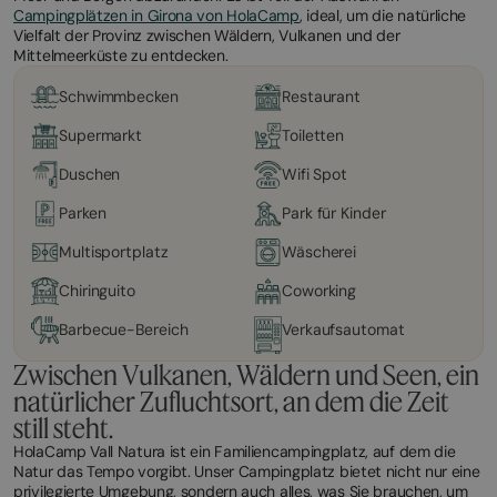
Campingplätzen in Girona von HolaCamp
, ideal, um die natürliche
Vielfalt der Provinz zwischen Wäldern, Vulkanen und der
Mittelmeerküste zu entdecken.
Schwimmbecken
Restaurant
Supermarkt
Toiletten
Duschen
Wifi Spot
Parken
Park für Kinder
Multisportplatz
Wäscherei
Chiringuito
Coworking
Barbecue-Bereich
Verkaufsautomat
Zwischen Vulkanen, Wäldern und Seen, ein
natürlicher Zufluchtsort, an dem die Zeit
still steht.
HolaCamp Vall Natura ist ein Familiencampingplatz, auf dem die
Natur das Tempo vorgibt. Unser Campingplatz bietet nicht nur eine
privilegierte Umgebung, sondern auch alles, was Sie brauchen, um