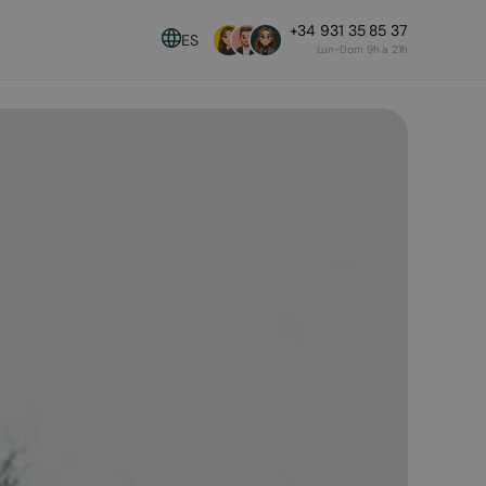
+34 931 35 85 37
ES
Lun-Dom 9h a 21h