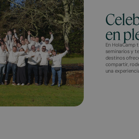
Celeb
en pl
En HolaCamp t
seminarios y t
destinos ofrece
compartir, rod
una experiencia