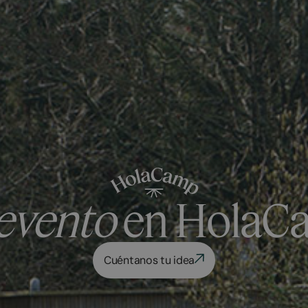
evento
en HolaC
Cuéntanos tu idea