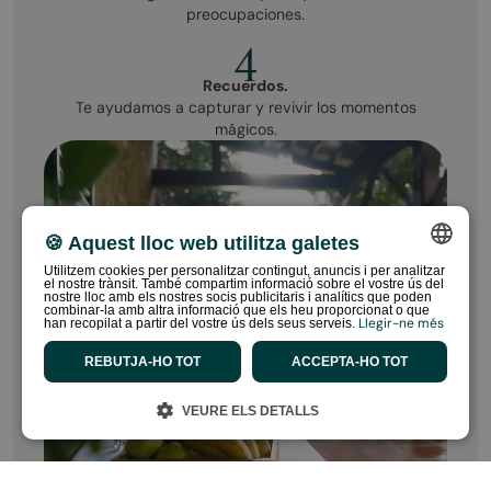
preocupaciones.
4
Recuerdos.
Te ayudamos a capturar y revivir los momentos
mágicos.
🍪 Aquest lloc web utilitza galetes
Utilitzem cookies per personalitzar contingut, anuncis i per analitzar
el nostre trànsit. També compartim informació sobre el vostre ús del
SPANISH
nostre lloc amb els nostres socis publicitaris i analítics que poden
combinar-la amb altra informació que els heu proporcionat o que
Llegir-ne més
han recopilat a partir del vostre ús dels seus serveis.
ENGLISH
REBUTJA-HO TOT
ACCEPTA-HO TOT
CATALAN
FRENCH
VEURE ELS DETALLS
PORTUGUESE
DUTCH