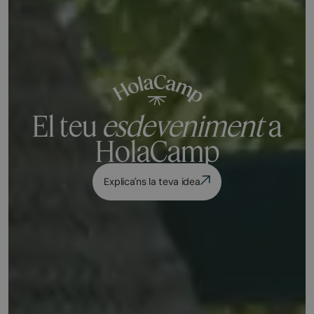
El teu
esdeveniment
a
HolaCamp
Explica'ns la teva idea