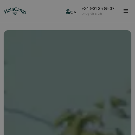
+34 931 35 85 37
CA
Dl-Dg 9h a 21h