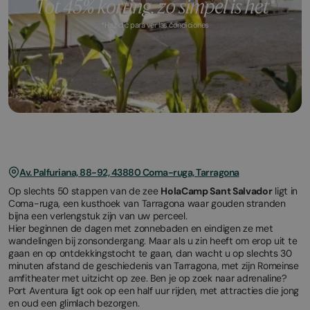
*Haz clic para ver las condiciones
March
November
23,
2,
2026
2025
Av. Palfuriana, 88-92, 43880 Coma-ruga, Tarragona
Op slechts 50 stappen van de zee
HolaCamp Sant Salvador
ligt in
Coma-ruga, een kusthoek van Tarragona waar gouden stranden
bijna een verlengstuk zijn van uw perceel.
Hier beginnen de dagen met zonnebaden en eindigen ze met
wandelingen bij zonsondergang. Maar als u zin heeft om erop uit te
gaan en op ontdekkingstocht te gaan, dan wacht u op slechts 30
minuten afstand de geschiedenis van Tarragona, met zijn Romeinse
amfitheater met uitzicht op zee. Ben je op zoek naar adrenaline?
Port Aventura ligt ook op een half uur rijden, met attracties die jong
en oud een glimlach bezorgen.