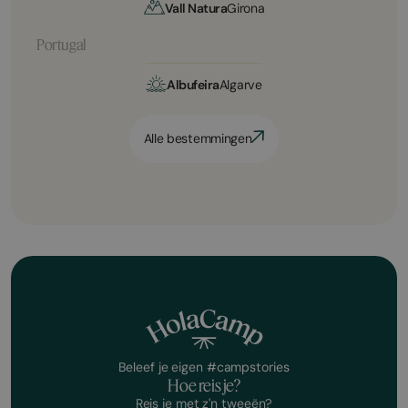
Vall Natura
Girona
Portugal
Albufeira
Algarve
Alle bestemmingen
Beleef je eigen #campstories
Hoe reis je?
Reis je met z'n tweeën?