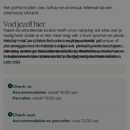
Het perfecte plan: zee, cultuur en avontuur. Allemaal op een
steenworp afstand.
Voel jezelf hier.
Naast de uitstekende locatie heeft onze camping ook alles wat je
nodig hebt zodat je er niet meer weg wilt. U kunt sporten en plezier
hebben met uw dierbaren in onze
Kies bij HolaCamp Sant Salvador hoe je je vakantie wilt
multisportveld
, petanque of
pin-pong spelen, de kleintjes zullen ook verliefd worden op deze
doorbrengen: comfortabele bungalows, glamping met ziel of grote
camping vanwege de kinderspeeltuin, de
percelen onder de blauwste hemel. En ja, we hebben
Hier kom je niet zomaar slapen. Je komt om te leven, om te voelen,
Gerichte activiteiten
en
entertainment voor kinderen. En voor degenen die meer willen
huisdiervriendelijke opties zodat je harige metgezel zich ook thuis
om opnieuw contact te maken. De Gold Coast wacht met open
ontspannen of een goede maaltijd willen delen,
voelt.
armen op je. En wij ook.
Leer más
Pizza op de
camping
en de picknickplaats zal je hart stelen.
Check-in:
Accommodaties:
vanaf 16.00 uur
Percelen:
vanaf 13:00 uur.
Check-out:
Accommodaties en percelen:
voor 12.00 uur