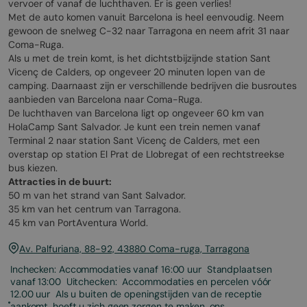
vervoer of vanaf de luchthaven. Er is geen verlies!
Met de auto komen vanuit Barcelona is heel eenvoudig. Neem
gewoon de snelweg C-32 naar Tarragona en neem afrit 31 naar
Coma-Ruga.
Als u met de trein komt, is het dichtstbijzijnde station Sant
Vicenç de Calders, op ongeveer 20 minuten lopen van de
camping. Daarnaast zijn er verschillende bedrijven die busroutes
aanbieden van Barcelona naar Coma-Ruga.
De luchthaven van Barcelona ligt op ongeveer 60 km van
HolaCamp Sant Salvador. Je kunt een trein nemen vanaf
Terminal 2 naar station Sant Vicenç de Calders, met een
overstap op station El Prat de Llobregat of een rechtstreekse
bus kiezen.
Attracties in de buurt:
50 m van het strand van Sant Salvador.
35 km van het centrum van Tarragona.
45 km van PortAventura World.
Av. Palfuriana, 88-92, 43880 Coma-ruga, Tarragona
Inchecken: Accommodaties vanaf 16:00 uur ‍ Standplaatsen
vanaf 13:00 ‍ Uitchecken: ‍ Accommodaties en percelen vóór
12.00 uur ‍ Als u buiten de openingstijden van de receptie
aankomt, hoeft u zich geen zorgen te maken, ons