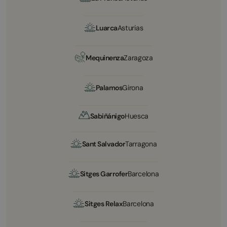
Luarca
Asturias
Mequinenza
Zaragoza
Palamos
Girona
Sabiñánigo
Huesca
Sant Salvador
Tarragona
Sitges Garrofer
Barcelona
Sitges Relax
Barcelona