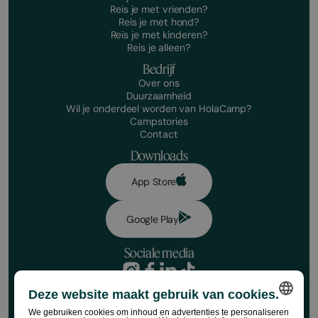
Reis je met vrienden?
Reis je met hond?
Reis je met kinderen?
Reis je alleen?
Bedrijf
Over ons
Duurzaamheid
Wil je onderdeel worden van HolaCamp?
Campstories
Contact
Downloads
App Store
Google Play
Sociale media
Privacybeleid
Deze website maakt gebruik van cookies.
Boekingsvoorwaarden
Maak je reservering!
Juridische kennisgeving
We gebruiken cookies om inhoud en advertenties te personaliseren