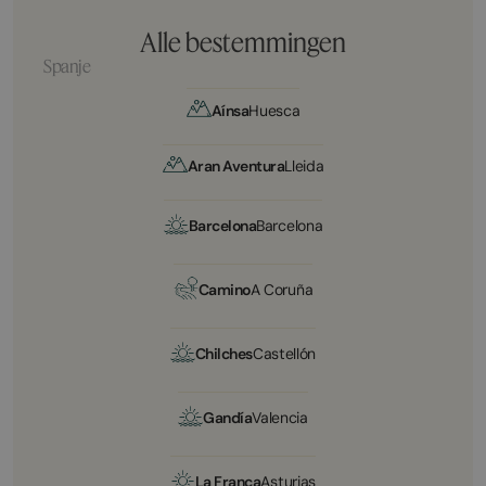
Alle bestemmingen
Spanje
Aínsa
Huesca
Aran Aventura
Lleida
Barcelona
Barcelona
Camino
A Coruña
Chilches
Castellón
Gandía
Valencia
La Franca
Asturias