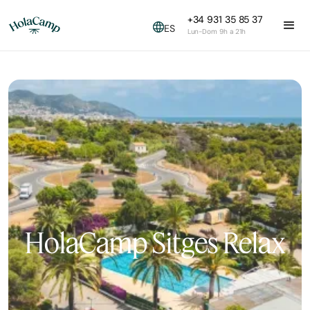
+34 931 35 85 37
ES
Lun-Dom 9h a 21h
HolaCamp Sitges Relax