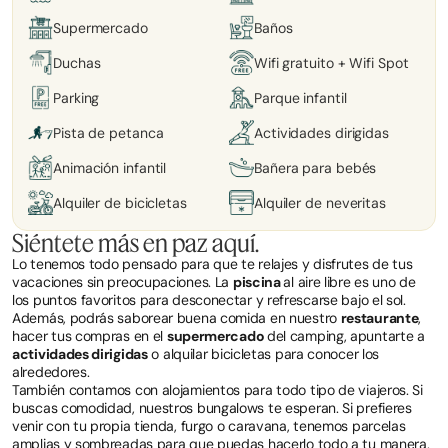
Supermercado
Baños
Duchas
Wifi gratuito + Wifi Spot
Parking
Parque infantil
Pista de petanca
Actividades dirigidas
Animación infantil
Bañera para bebés
Alquiler de bicicletas
Alquiler de neveritas
Siéntete más en paz aquí.
Lo tenemos todo pensado para que te relajes y disfrutes de tus
vacaciones sin preocupaciones. La
piscina
al aire libre es uno de
los puntos favoritos para desconectar y refrescarse bajo el sol.
Además, podrás saborear buena comida en nuestro
restaurante
,
hacer tus compras en el
supermercado
del camping, apuntarte a
actividades dirigidas
o alquilar bicicletas para conocer los
alrededores.
También contamos con alojamientos para todo tipo de viajeros. Si
buscas comodidad, nuestros bungalows te esperan. Si prefieres
venir con tu propia tienda, furgo o caravana, tenemos parcelas
amplias y sombreadas para que puedas hacerlo todo a tu manera.