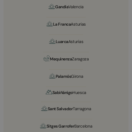
Gandía
Valencia
La Franca
Asturias
Luarca
Asturias
Mequinenza
Zaragoza
Palamós
Girona
Sabiñánigo
Huesca
Sant Salvador
Tarragona
Sitges Garrofer
Barcelona