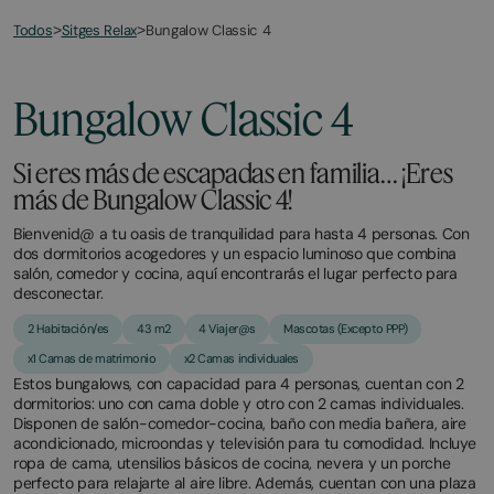
Todos
Bungalow Classic 4
>
Sitges Relax
>
March
November
2,
2,
2026
2025
Bungalow Classic 4
Si eres más de escapadas en familia… ¡Eres
más de Bungalow Classic 4!
Bienvenid@ a tu oasis de tranquilidad para hasta 4 personas. Con
dos dormitorios acogedores y un espacio luminoso que combina
salón, comedor y cocina, aquí encontrarás el lugar perfecto para
desconectar.
2 Habitación/es
43 m2
4 Viajer@s
Mascotas (Excepto PPP)
x1 Camas de matrimonio
x2 Camas individuales
Estos bungalows, con capacidad para 4 personas, cuentan con 2
dormitorios: uno con cama doble y otro con 2 camas individuales.
Disponen de salón-comedor-cocina, baño con media bañera, aire
acondicionado, microondas y televisión para tu comodidad. Incluye
ropa de cama, utensilios básicos de cocina, nevera y un porche
perfecto para relajarte al aire libre. Además, cuentan con una plaza