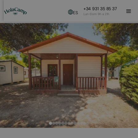
+34 931 35 85 37
ES
Lun-Dom 9h a 21h