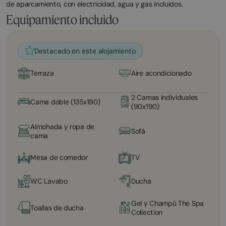
de aparcamiento, con electricidad, agua y gas incluidos.
Equipamiento incluido
Destacado en este alojamiento
Terraza
Aire acondicionado
2 Camas individuales
Cama doble (135x190)
(90x190)
Almohada y ropa de
Sofá
cama
Mesa de comedor
TV
WC Lavabo
Ducha
Gel y Champú The Spa
Toallas de ducha
Collection