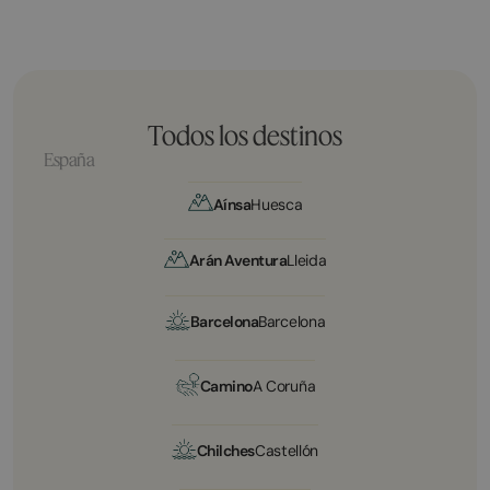
Todos los destinos
España
Aínsa
Huesca
Arán Aventura
Lleida
Barcelona
Barcelona
Camino
A Coruña
Chilches
Castellón