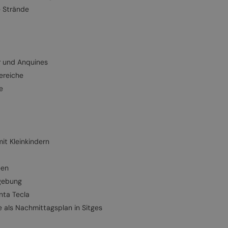
e Strände
r und Anquines
ereiche
e
mit Kleinkindern
een
mgebung
nta Tecla
 als Nachmittagsplan in Sitges