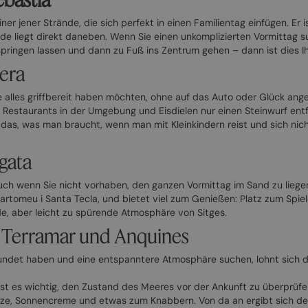
ner jener Strände, die sich perfekt in einen Familientag einfügen. Er
ade liegt direkt daneben. Wenn Sie einen unkomplizierten Vormitta
springen lassen und dann zu Fuß ins Zentrum gehen – dann ist dies Ih
bera
die alles griffbereit haben möchten, ohne auf das Auto oder Glück ang
estaurants in der Umgebung und Eisdielen nur einen Steinwurf entfer
 das, was man braucht, wenn man mit Kleinkindern reist und sich ni
agata
uch wenn Sie nicht vorhaben, den ganzen Vormittag im Sand zu liegen
Bartomeu i Santa Tecla, und bietet viel zum Genießen: Platz zum Spi
e, aber leicht zu spürende Atmosphäre von Sitges.
g Terramar und Anquines
undet haben und eine entspanntere Atmosphäre suchen, lohnt sich 
ist es wichtig, den Zustand des Meeres vor der Ankunft zu überprüf
ze, Sonnencreme und etwas zum Knabbern. Von da an ergibt sich der