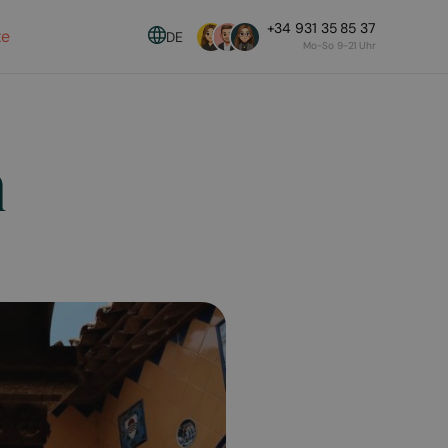
+34 931 35 85 37
te
DE
Mo-So 9-21 Uhr
n