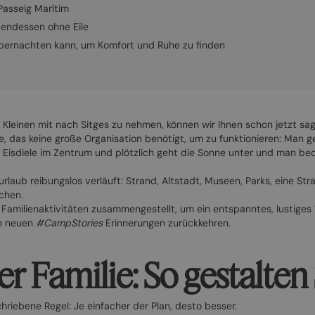
Passeig Marítim
bendessen ohne Eile
übernachten kann, um Komfort und Ruhe zu finden
 Kleinen mit nach Sitges zu nehmen, können wir Ihnen schon jetzt s
iele, das keine große Organisation benötigt, um zu funktionieren: Man
ne Eisdiele im Zentrum und plötzlich geht die Sonne unter und man 
enurlaub reibungslos verläuft: Strand, Altstadt, Museen, Parks, eine 
ichen.
5 Familienaktivitäten zusammengestellt, um ein entspanntes, lustige
en neuen
#CampStories
Erinnerungen zurückkehren.
er Familie: So gestalten
hriebene Regel: Je einfacher der Plan, desto besser.