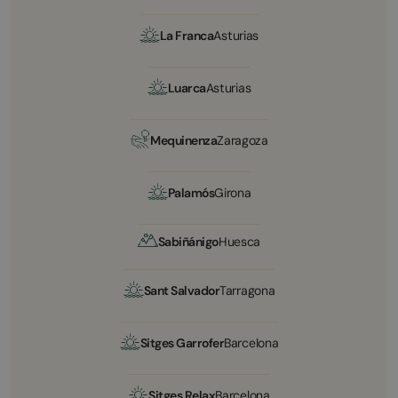
La Franca
Asturias
Luarca
Asturias
Mequinenza
Zaragoza
Palamós
Girona
Sabiñánigo
Huesca
Sant Salvador
Tarragona
Sitges Garrofer
Barcelona
Sitges Relax
Barcelona