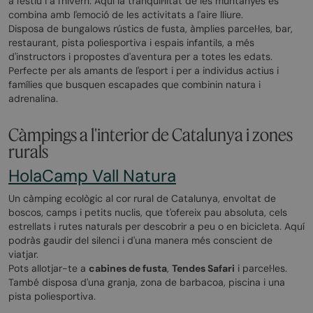
a l'estiu i a l'hivern. Aquí la tranquil·litat de les muntanyes es
combina amb l'emoció de les activitats a l'aire lliure.
Disposa de bungalows rústics de fusta, àmplies parcel·les, bar,
restaurant, pista poliesportiva i espais infantils, a més
d'instructors i propostes d'aventura per a totes les edats.
Perfecte per als amants de l'esport i per a individus actius i
famílies que busquen escapades que combinin natura i
adrenalina.
Càmpings a l'interior de Catalunya i zones
rurals
HolaCamp Vall Natura
Un càmping ecològic al cor rural de Catalunya, envoltat de
boscos, camps i petits nuclis, que t'ofereix pau absoluta, cels
estrellats i rutes naturals per descobrir a peu o en bicicleta. Aquí
podràs gaudir del silenci i d'una manera més conscient de
viatjar.
Pots allotjar-te a
cabines de fusta
,
Tendes Safari
i parcel·les.
També disposa d'una granja, zona de barbacoa, piscina i una
pista poliesportiva.