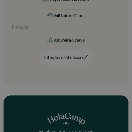
Vall Natura
Girona
Portugal
Albufeira
Algarve
Totes les destinacions
Viu el teu propi #campstorie