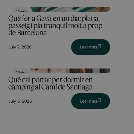
Viajes
Què fer a Gavà en un dia: platja,
passeig i pla tranquil molt a prop
de Barcelona
July 7, 2026
Leer más
Viajes
Què cal portar per dormir en
càmping al Camí de Santiago
July 6, 2026
Leer más