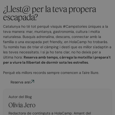
¿Llest@ per la teva propera
escapada?
Catalunya ho té tot perquè visquis #Campstories úniques a la
teva manera: mar, muntanya, gastronomia, cultura i molta
naturalesa. Busquis adrenalina, descans, connectar amb la
família o una escapada pet friendly, en HolaCamp ho trobaràs.
Tu només has de triar el càmping i destí que es millor s'adaptin a
les teves necessitats. I si ja ho tens clar, no ho deixis per a
última hora:
Reserva amb temps, càrrega la motxilla i prepara't
per a viure la llibertat de dormir sota les estrelles
.
Perquè els millors records sempre comencen a l'aire lliure.
Reserva ara!
Autor del Blog
Olivia Jero
Redactora de continguts a HolaCamp. Amant del