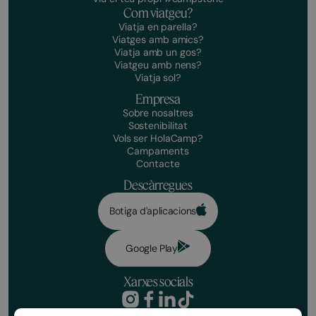
Com viatgeu?
Viatja en parella?
Viatges amb amics?
Viatja amb un gos?
Viatgeu amb nens?
Viatja sol?
Empresa
Sobre nosaltres
Sostenibilitat
Vols ser HolaCamp?
Campaments
Contacte
Descàrregues
Botiga d'aplicacions
Google Play
Xarxes socials
Política de privacitat