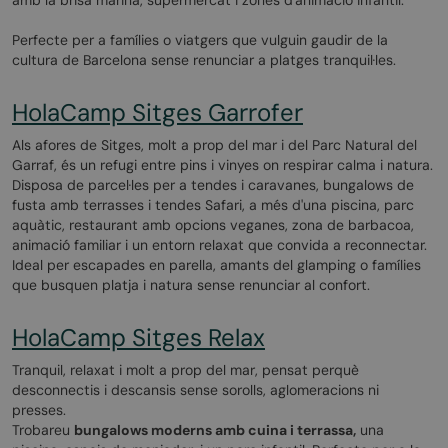
amb la brisa marina, supermercat i zones d'animació infantil.
Perfecte per a famílies o viatgers que vulguin gaudir de la
cultura de Barcelona sense renunciar a platges tranquil·les.
HolaCamp Sitges Garrofer
Als afores de Sitges, molt a prop del mar i del Parc Natural del
Garraf, és un refugi entre pins i vinyes on respirar calma i natura.
Disposa de parcel·les per a tendes i caravanes, bungalows de
fusta amb terrasses i tendes Safari, a més d'una piscina, parc
aquàtic, restaurant amb opcions veganes, zona de barbacoa,
animació familiar i un entorn relaxat que convida a reconnectar.
Ideal per escapades en parella, amants del glamping o famílies
que busquen platja i natura sense renunciar al confort.
HolaCamp Sitges Relax
Tranquil, relaxat i molt a prop del mar, pensat perquè
desconnectis i descansis sense sorolls, aglomeracions ni
presses.
Trobareu
bungalows moderns amb cuina i terrassa,
una