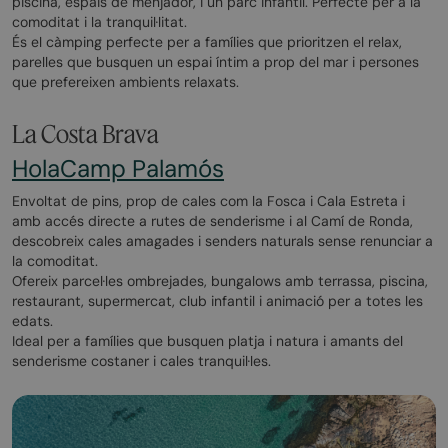
piscina, espais de menjador, i un parc infantil. Perfecte per a la
comoditat i la tranquil·litat.
És el càmping perfecte per a famílies que prioritzen el relax,
parelles que busquen un espai íntim a prop del mar i persones
que prefereixen ambients relaxats.
La Costa Brava
HolaCamp Palamós
Envoltat de pins, prop de cales com la Fosca i Cala Estreta i
amb accés directe a rutes de senderisme i al Camí de Ronda,
descobreix cales amagades i senders naturals sense renunciar a
la comoditat.
Ofereix parcel·les ombrejades, bungalows amb terrassa, piscina,
restaurant, supermercat, club infantil i animació per a totes les
edats.
Ideal per a famílies que busquen platja i natura i amants del
senderisme costaner i cales tranquil·les.