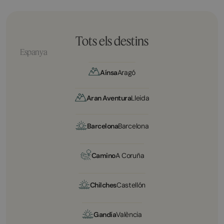
Tots els destins
Espanya
Aínsa
Aragó
Aran Aventura
Lleida
Barcelona
Barcelona
Camino
A Coruña
Chilches
Castellón
Gandía
València