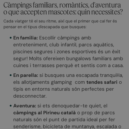
Càmpings familiars, romàntics, d'aventura
o que accepten mascotes: quin necessites?
Cada viatger té el seu ritme, així que el primer que cal fer és
pensar en el tipus d'escapada que busques:
En família:
Escollir càmpings amb
entreteniment, club infantil, parcs aquàtics,
piscines segures i zones esportives és un èxit
segur! Molts ofereixen bungalows familiars amb
cuines i terrasses perquè et sentis com a casa.
En parella:
si busques una escapada tranquil·la,
els allotjaments glamping com
tendes safari
o
tipis en entorns naturals són perfectes per
desconnectar.
Aventura:
si ets denoquedar-te quiet, el
càmpings al Pirineu català
o prop de parcs
naturals són el punt de partida ideal per fer
senderisme, bicicleta de muntanya, escalada o