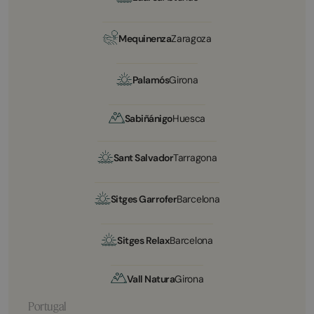
Mequinenza
Zaragoza
Palamós
Girona
Sabiñánigo
Huesca
Sant Salvador
Tarragona
Sitges Garrofer
Barcelona
Sitges Relax
Barcelona
Vall Natura
Girona
Portugal