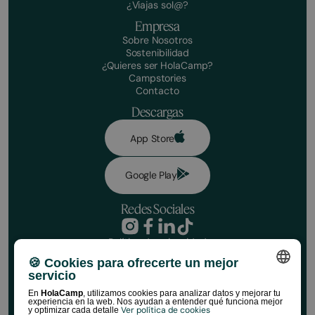
¿Viajas sol@?
Empresa
Sobre Nosotros
Sostenibilidad
¿Quieres ser HolaCamp?
Campstories
Contacto
Descargas
App Store
Google Play
Redes Sociales
Política de privacidad
Condiciones de reserva
¡Haz tu reserva!
🍪 Cookies para ofrecerte un mejor
Aviso legal
servicio
Política de redes sociales
Fechas
Política de cookies
SPANISH
En
HolaCamp
, utilizamos cookies para analizar datos y mejorar tu
experiencia en la web. Nos ayudan a entender qué funciona mejor
Normativa de Tiendas HolaCamp
Ver política de cookies
y optimizar cada detalle