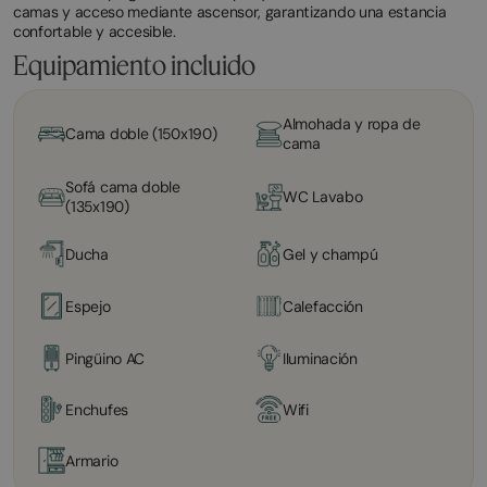
camas y acceso mediante ascensor, garantizando una estancia
confortable y accesible.
Equipamiento incluido
Almohada y ropa de
Cama doble (150x190)
cama
Sofá cama doble
WC Lavabo
(135x190)
Ducha
Gel y champú
Espejo
Calefacción
Pingüino AC
Iluminación
Enchufes
Wifi
Armario