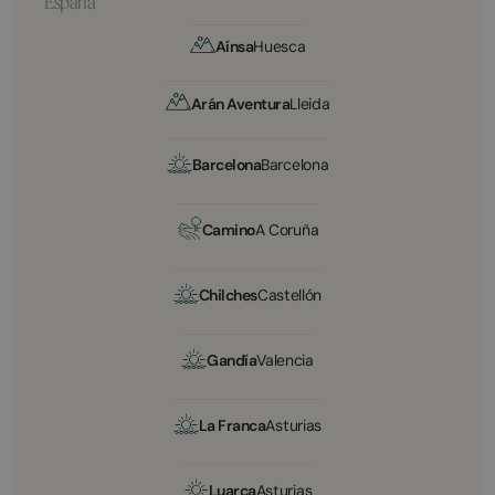
España
Aínsa
Huesca
Arán Aventura
Lleida
Barcelona
Barcelona
Camino
A Coruña
Chilches
Castellón
Gandía
Valencia
La Franca
Asturias
Luarca
Asturias