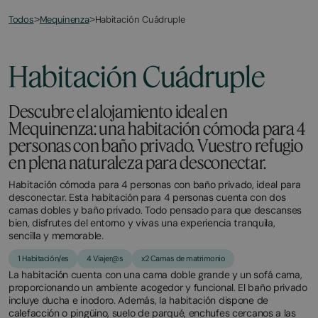
Todos
Habitación Cuádruple
>
Mequinenza
>
February
December
13,
21,
2026
2025
Habitación Cuádruple
Descubre el alojamiento ideal en
Mequinenza: una habitación cómoda para 4
personas con baño privado. Vuestro refugio
en plena naturaleza para desconectar.
Habitación cómoda para 4 personas con baño privado, ideal para
desconectar. Esta habitación para 4 personas cuenta con dos
camas dobles y baño privado. Todo pensado para que descanses
bien, disfrutes del entorno y vivas una experiencia tranquila,
sencilla y memorable.
1 Habitación/es
4 Viajer@s
x2 Camas de matrimonio
La habitación cuenta con una cama doble grande y un sofá cama,
proporcionando un ambiente acogedor y funcional. El baño privado
incluye ducha e inodoro. Además, la habitación dispone de
calefacción o pingüino, suelo de parqué, enchufes cercanos a las