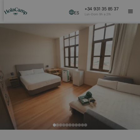
+34 931 35 85 37
ES
Lun-Dom 9h a 21h