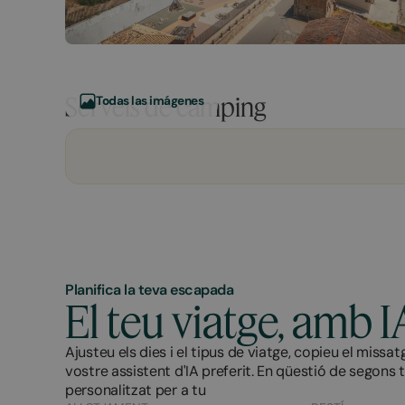
Serveis de càmping
Todas las imágenes
Planifica la teva escapada
El teu viatge, amb I
Ajusteu els dies i el tipus de viatge, copieu el missat
vostre assistent d'IA preferit. En qüestió de segons 
personalitzat per a tu