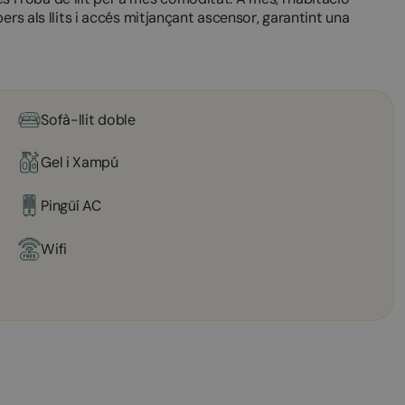
ers als llits i accés mitjançant ascensor, garantint una
Sofà-llit doble
Gel i Xampú
Pingüí AC
Wifi