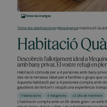
Totes les imatges
Totes les destinacions
Mequinenza
Habitació Quàd
>
>
February
December
Habitació Qu
13,
21,
2026
2025
Descobreix l'allotjament ideal a Mequi
amb bany privat. El vostre refugi en pl
Habitació còmoda per a 4 persones amb bany privat,
des de la terrassa. Ideal per a famílies o grups que
Aquesta habitació per a 4 persones compta amb dos l
gaudeixis de l'entorn i visquis una experiència tranqui
1 Habitació/ns
4 Viatgers/es
x2 Llits de matrimoni
L'habitació compta amb un llit doble gran i un sofà ll
privat inclou dutxa i vàter, i se subministren tovallol