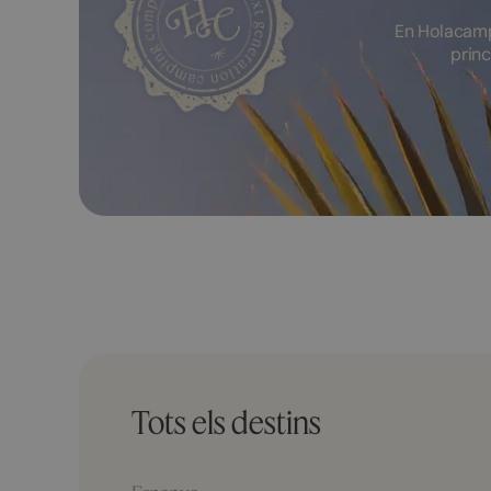
En Holacamp
princ
Tots els destins