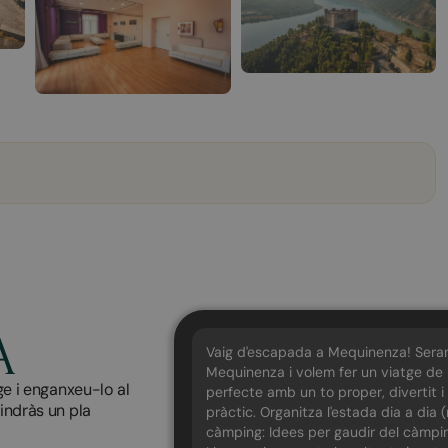
A
Vaig d'escapada a Mequinenza! Ser
Mequinenza i volem fer un viatge de
ge i enganxeu-lo al
perfecte amb un to proper, divertit i
tindràs un pla
pràctic. Organitza l'estada dia a dia 
càmping: Idees per gaudir del càmping 