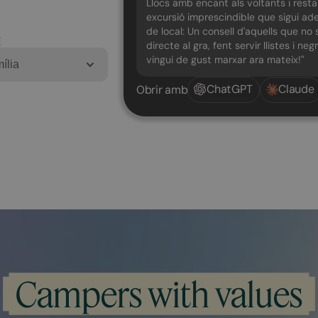
Llocs amb encant als voltants i resta
excursió imprescindible que sigui ad
de local: Un consell d'aquells que no 
E
directe al gra, fent servir llistes i ne
vingui de gust marxar ara mateix!"
ília
ChatGPT
Claude
Obrir amb
Campers with values