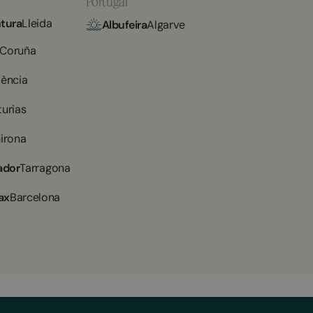
Portugal
tura
Lleida
Albufeira
Algarve
 Coruña
lència
turias
irona
ador
Tarragona
ax
Barcelona