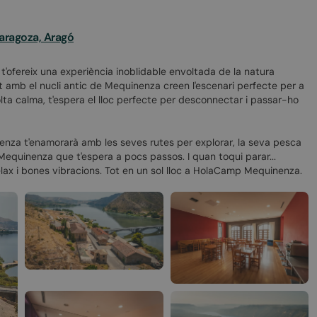
aragoza, Aragó
g t'ofereix una experiència inoblidable envoltada de la natura
at amb el nucli antic de Mequinenza creen l'escenari perfecte per a
 molta calma, t'espera el lloc perfecte per desconnectar i passar-ho
inenza t'enamorarà amb les seves rutes per explorar, la seva pesca
de Mequinenza que t'espera a pocs passos. I quan toqui parar...
relax i bones vibracions. Tot en un sol lloc a HolaCamp Mequinenza.