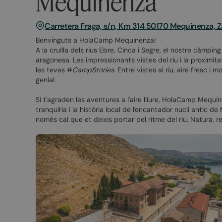
Mequinenza
Carretera Fraga, s/n, Km 314 50170 Mequinenza, Z
Benvinguts a HolaCamp Mequinenza!
A la cruïlla dels rius Ebre, Cinca i Segre, el nostre càmpin
aragonesa. Les impressionants vistes del riu i la proximit
les teves #
CampStories
. Entre vistes al riu, aire fresc i
genial.
Si t'agraden les aventures a l'aire lliure, HolaCamp Mequ
tranquil·la i la història local de l'encantador nucli antic 
només cal que et deixis portar pel ritme del riu. Natura, 