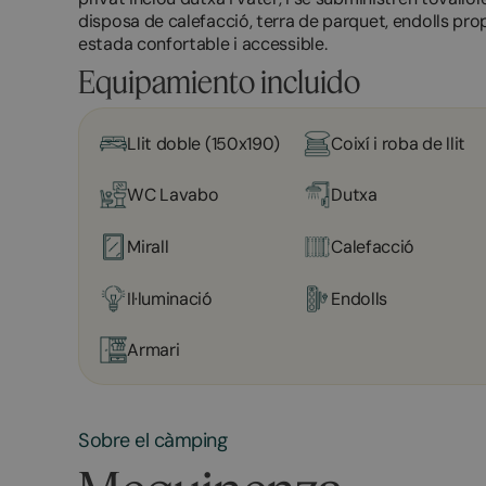
disposa de calefacció, terra de parquet, endolls prop
estada confortable i accessible.
Equipamiento incluido
Llit doble (150x190)
Coixí i roba de llit
WC Lavabo
Dutxa
Mirall
Calefacció
Il·luminació
Endolls
Armari
Sobre el càmping