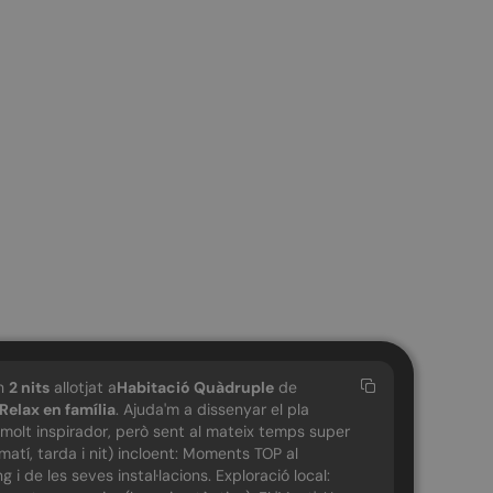
an
2
nits
allotjat a
Habitació Quàdruple
de
Relax en família
. Ajuda'm a dissenyar el pla
 molt inspirador, però sent al mateix temps super
(matí, tarda i nit) incloent: Moments TOP al
i de les seves instal·lacions. Exploració local: