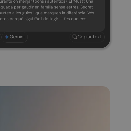
urants on menjar (bons i autèntics). El 'Must': Una
equada per gaudir en família sense estrès. Secret
surten a les guies i que marquen la diferència. Vés
gretes perquè sigui fàcil de llegir — fes que ens
Gemini
Copiar text