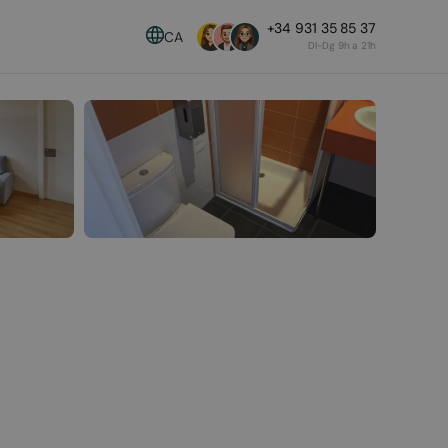
+34 931 35 85 37
CA
Dl-Dg 9h a 21h