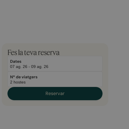
February
December
Fes la teva reserva
13,
21,
2026
2025
Dates
Nº de viatgers
Reservar