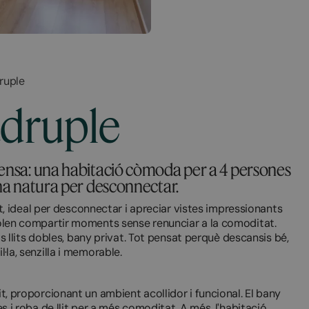
ruple
àdruple
nensa: una habitació còmoda per a 4 persones
ena natura per desconnectar.
 ideal per desconnectar i apreciar vistes impressionants
 volen compartir moments sense renunciar a la comoditat.
lits dobles, bany privat. Tot pensat perquè descansis bé,
l·la, senzilla i memorable.
it, proporcionant un ambient acollidor i funcional. El bany
es i roba de llit per a més comoditat. A més, l'habitació