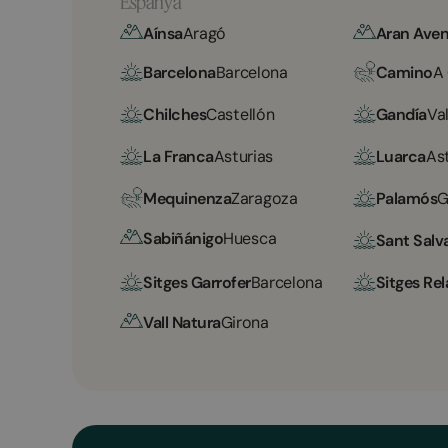
Espanya
Aínsa
Aragó
Aran Aven
Barcelona
Barcelona
Camino
A
Chilches
Castellón
Gandía
Va
La Franca
Asturias
Luarca
As
Mequinenza
Zaragoza
Palamós
G
Sabiñánigo
Huesca
Sant Salv
Sitges Garrofer
Barcelona
Sitges Rel
Vall Natura
Girona