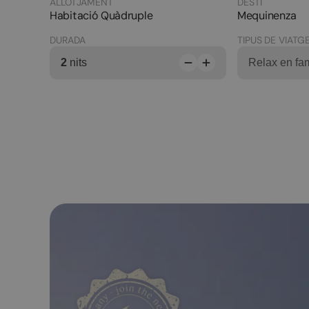
ALLOTJAMENT
DESTÍ
Habitació Quàdruple
Mequinenza
DURADA
TIPUS DE VIATG
2
nits
Relax en fam