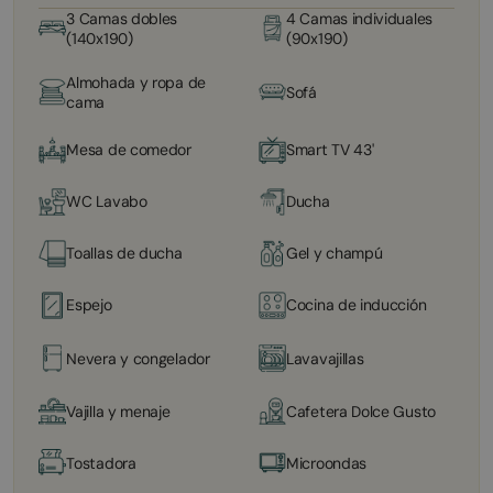
3 Camas dobles
4 Camas individuales
(140x190)
(90x190)
Almohada y ropa de
Sofá
cama
Mesa de comedor
Smart TV 43'
WC Lavabo
Ducha
Toallas de ducha
Gel y champú
Espejo
Cocina de inducción
Nevera y congelador
Lavavajillas
Vajilla y menaje
Cafetera Dolce Gusto
Tostadora
Microondas