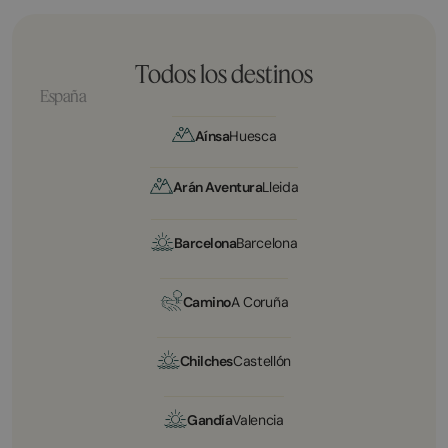
Todos los destinos
España
Aínsa
Huesca
Arán Aventura
Lleida
Barcelona
Barcelona
Camino
A Coruña
Chilches
Castellón
Gandía
Valencia