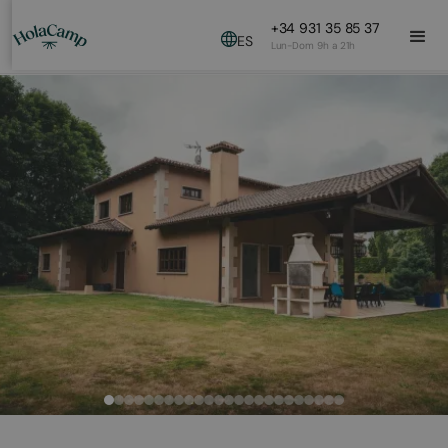
+34 931 35 85 37
ES
Lun-Dom 9h a 21h