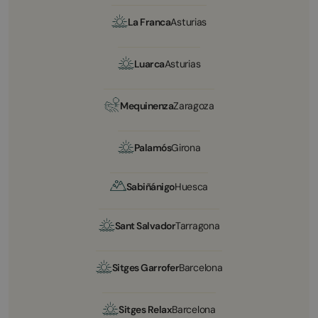
La Franca
Asturias
Luarca
Asturias
Mequinenza
Zaragoza
Palamós
Girona
Sabiñánigo
Huesca
Sant Salvador
Tarragona
Sitges Garrofer
Barcelona
Sitges Relax
Barcelona