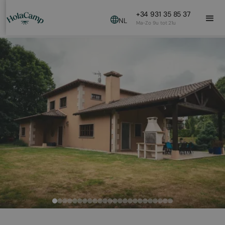
+34 931 35 85 37
NL
Ma-Zo 9u tot 21u