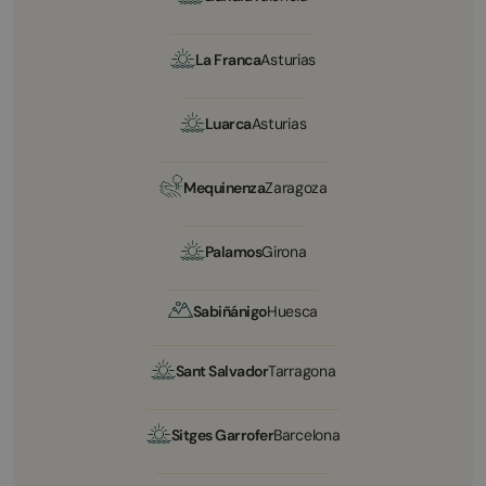
La Franca
Asturias
Luarca
Asturias
Mequinenza
Zaragoza
Palamos
Girona
Sabiñánigo
Huesca
Sant Salvador
Tarragona
Sitges Garrofer
Barcelona