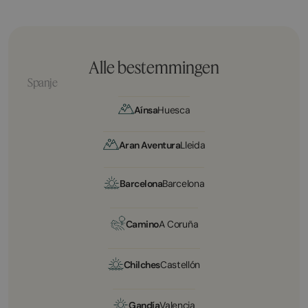
Alle bestemmingen
Spanje
Aínsa
Huesca
Aran Aventura
Lleida
Barcelona
Barcelona
Camino
A Coruña
Chilches
Castellón
Gandía
Valencia