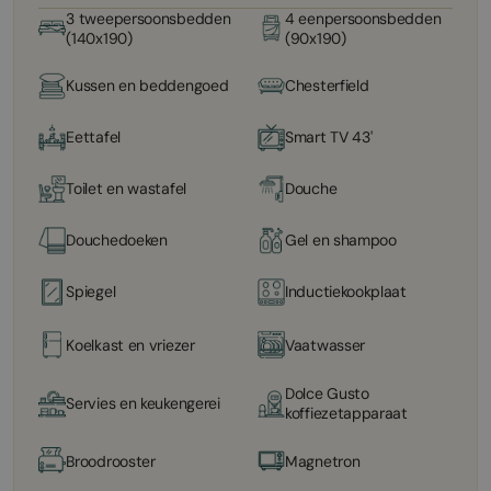
3 tweepersoonsbedden
4 eenpersoonsbedden
(140x190)
(90x190)
Kussen en beddengoed
Chesterfield
Eettafel
Smart TV 43'
Toilet en wastafel
Douche
Douchedoeken
Gel en shampoo
Spiegel
Inductiekookplaat
Koelkast en vriezer
Vaatwasser
Dolce Gusto
Servies en keukengerei
koffiezetapparaat
Broodrooster
Magnetron