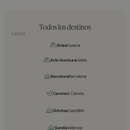
Todos los destinos
España
Aínsa
Huesca
Arán Aventura
Lleida
Barcelona
Barcelona
Camino
A Coruña
Chilches
Castellón
Gandía
Valencia