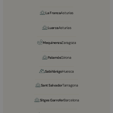
La Franca
Asturias
Luarca
Asturias
Mequinenza
Zaragoza
Palamós
Girona
Sabiñánigo
Huesca
Sant Salvador
Tarragona
Sitges Garrofer
Barcelona