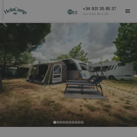
+34 931 35 85 37
ES
Lun-Dom 9h a 21h