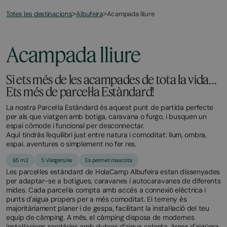
Totes les destinacions
Acampada lliure
>
Albufeira
>
Acampada lliure
Si ets més de les acampades de tota la vida…
Ets més de parcel·la Estàndard!
La nostra Parcel·la Estàndard és aquest punt de partida perfecte
per als que viatgen amb botiga, caravana o furgo, i busquen un
espai còmode i funcional per desconnectar.
Aquí tindràs l'equilibri just entre natura i comoditat: llum, ombra,
espai. aventures o simplement no fer res.
65 m2
5 Viatgers/es
Es permet mascota
Les parcel·les estàndard de HolaCamp Albufeira estan dissenyades
per adaptar-se a botigues, caravanes i autocaravanes de diferents
mides. Cada parcel·la compta amb accés a connexió elèctrica i
punts d'aigua propers per a més comoditat. El terreny és
majoritàriament planer i de gespa, facilitant la instal·lació del teu
equip de càmping. A més, el càmping disposa de modernes
instal·lacions sanitàries amb dutxes d'aigua calenta, àrees d'aigüera