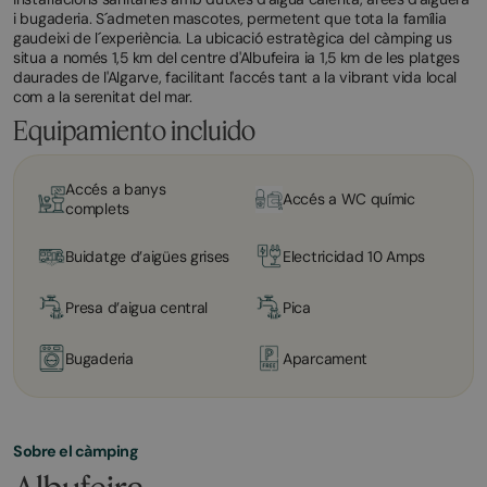
i bugaderia. S´admeten mascotes, permetent que tota la família
gaudeixi de l´experiència. La ubicació estratègica del càmping us
situa a només 1,5 km del centre d'Albufeira ia 1,5 km de les platges
daurades de l'Algarve, facilitant l'accés tant a la vibrant vida local
com a la serenitat del mar.
Equipamiento incluido
Accés a banys
Accés a WC químic
complets
Buidatge d’aigües grises
Electricidad 10 Amps
Presa d’aigua central
Pica
Bugaderia
Aparcament
Sobre el càmping