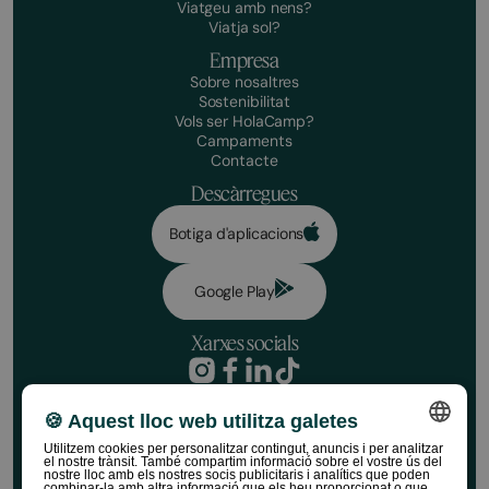
Viatgeu amb nens?
Viatja sol?
Empresa
Sobre nosaltres
Sostenibilitat
Vols ser HolaCamp?
Campaments
Contacte
Descàrregues
Botiga d'aplicacions
Google Play
Xarxes socials
Política de privacitat
Condicions de reserva
🍪 Aquest lloc web utilitza galetes
Fes la teva reserva
Renúncia
Utilitzem cookies per personalitzar contingut, anuncis i per analitzar
Política de xarxes socials
Dates
el nostre trànsit. També compartim informació sobre el vostre ús del
SPANISH
Política de Cookies
nostre lloc amb els nostres socis publicitaris i analítics que poden
combinar-la amb altra informació que els heu proporcionat o que