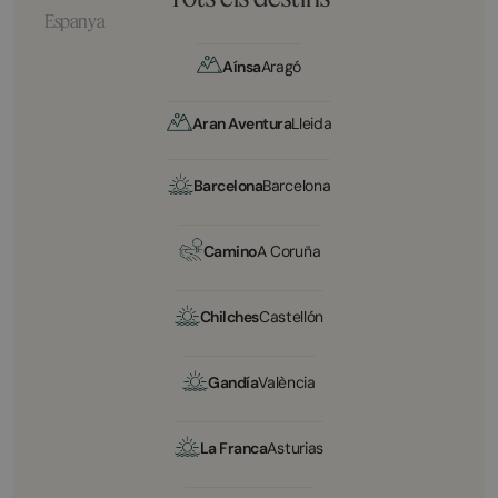
Espanya
Aínsa
Aragó
Aran Aventura
Lleida
Barcelona
Barcelona
Camino
A Coruña
Chilches
Castellón
Gandía
València
La Franca
Asturias