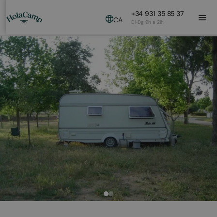
+34 931 35 85 37
CA
Dl-Dg 9h a 21h