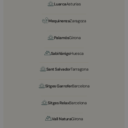
Luarca
Asturias
Mequinenza
Zaragoza
Palamós
Girona
Sabiñánigo
Huesca
Sant Salvador
Tarragona
Sitges Garrofer
Barcelona
Sitges Relax
Barcelona
Vall Natura
Girona