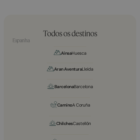
Todos os destinos
Espanha
Aínsa
Huesca
Aran Aventura
Lleida
Barcelona
Barcelona
Camino
A Coruña
Chilches
Castellón