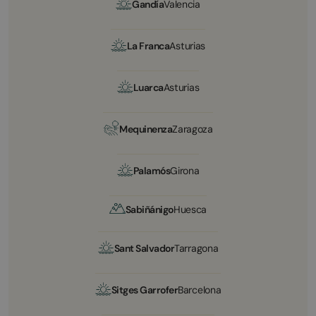
Gandía
Valencia
La Franca
Asturias
Luarca
Asturias
Mequinenza
Zaragoza
Palamós
Girona
Sabiñánigo
Huesca
Sant Salvador
Tarragona
Sitges Garrofer
Barcelona