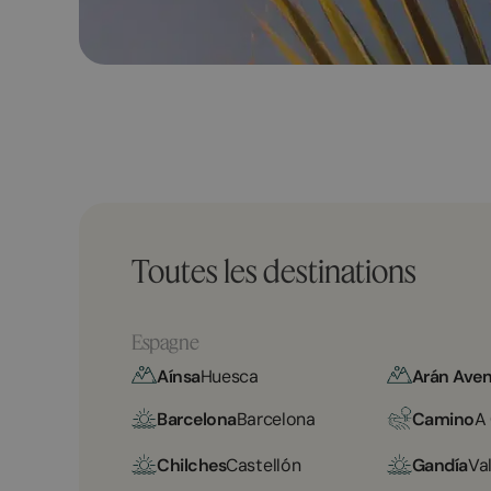
Toutes les destinations
Espagne
Aínsa
Huesca
Arán Aven
Barcelona
Barcelona
Camino
A
Chilches
Castellón
Gandía
Va