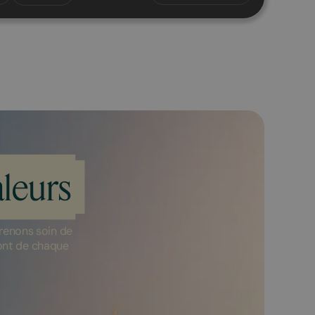
leurs
renons soin de
font de chaque