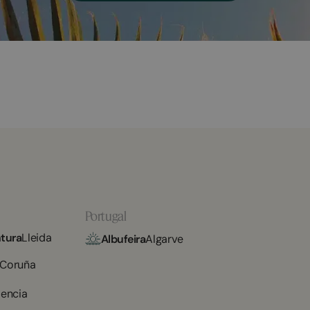
Portugal
tura
Lleida
Albufeira
Algarve
 Coruña
lencia