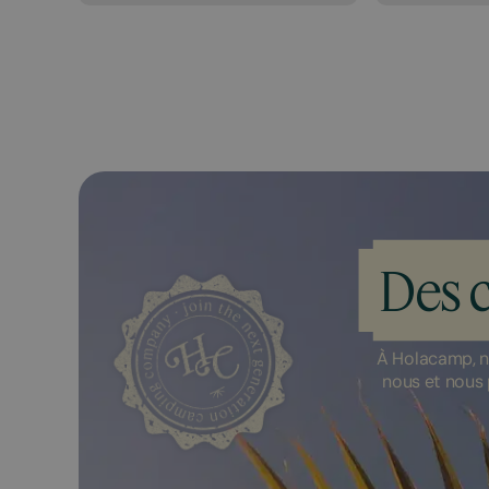
Des 
À Holacamp, n
nous et nous 