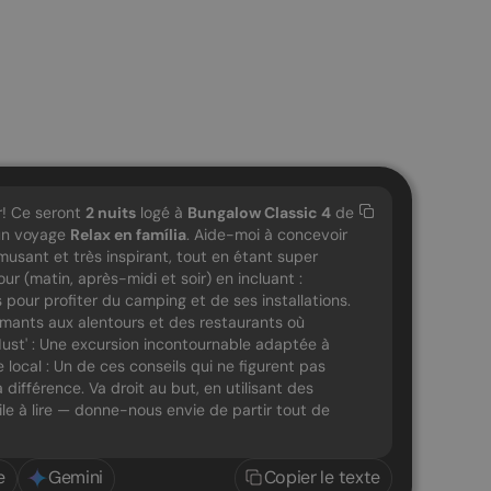
r! Ce seront
2
nuits
logé à
Bungalow Classic 4
de
 un voyage
Relax en família
. Aide-moi à concevoir
musant et très inspirant, tout en étant super
our (matin, après-midi et soir) en incluant :
our profiter du camping et de ses installations.
armants aux alentours et des restaurants où
ust' : Une excursion incontournable adaptée à
e local : Un de ces conseils qui ne figurent pas
 différence. Va droit au but, en utilisant des
cile à lire — donne-nous envie de partir tout de
e
Gemini
Copier le texte