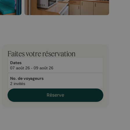
March
November
Faites votre réservation
23,
2,
2026
2025
Dates
No. de voyageurs
Réserve