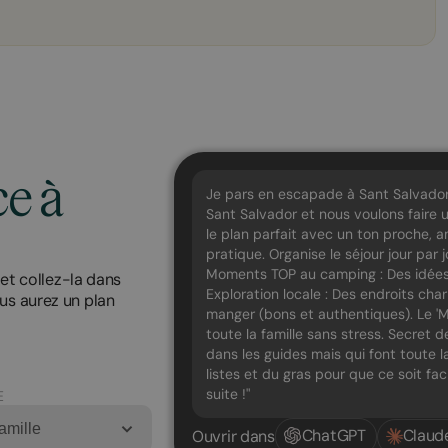
ce à
Je pars en escapade à Sant Salvado
Sant Salvador et nous voulons faire
le plan parfait avec un ton proche, a
pratique. Organise le séjour jour par j
Moments TOP au camping : Des idées p
 et collez-la dans
Exploration locale : Des endroits ch
us aurez un plan
manger (bons et authentiques). Le 'M
toute la famille sans stress. Secret d
dans les guides mais qui font toute la
listes et du gras pour que ce soit fa
suite !"
E
amille
ChatGPT
Claud
Ouvrir dans