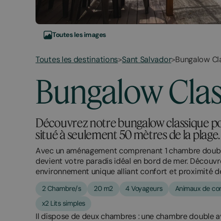
Toutes les images
Toutes les destinations
Sant Salvador
Bungalow Cla
>
>
March
November
Bungalow Clas
23,
2,
2026
2025
Découvrez notre bungalow classique p
situé à seulement 50 mètres de la plage.
Avec un aménagement comprenant 1 chambre double 
devient votre paradis idéal en bord de mer. Découvr
environnement unique alliant confort et proximité de
2 Chambre/s
20 m2
4 Voyageurs
Animaux de com
x2 Lits simples
Il dispose de deux chambres : une chambre double av