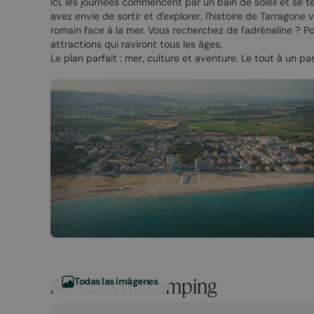
Ici, les journées commencent par un bain de soleil et se 
avez envie de sortir et d'explorer, l'histoire de Tarrago
romain face à la mer. Vous recherchez de l'adrénaline ? 
attractions qui raviront tous les âges.
Le plan parfait : mer, culture et aventure. Le tout à un pas
Services du camping
Todas las imágenes