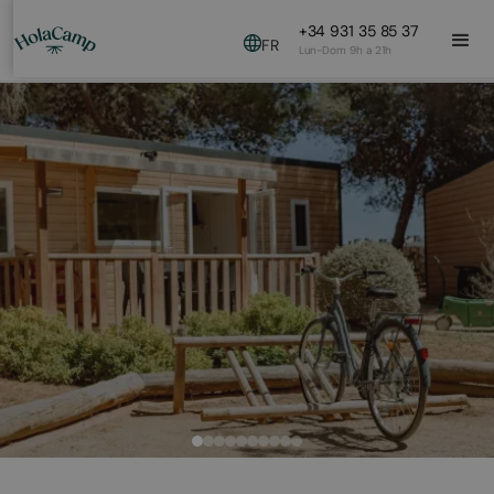
+34 931 35 85 37
FR
Lun-Dom 9h a 21h