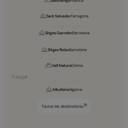
Sabiñánigo
Huesca
Sant Salvador
Tarragona
Sitges Garrofer
Barcelona
Sitges Relax
Barcelona
Vall Natura
Girona
Portugal
Albufeira
Algarve
Toutes les destinations