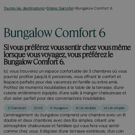
Toutes les destinations
Bungalow Comfort 6
>
Sitges Garrofer
>
March
November
2,
2,
2026
2025
Bungalow Comfort 6
Si vous préférez vous sentir chez vous même
lorsque vous voyagez, vous préférez le
Bungalow Comfort 6.
Ici, vous trouverez un espace confortable de 3 chambres où vous
pourrez profiter jusqu'à 6 personnes, vous offrant le confort et
l'espace parfaits pour des vacances en famille ou entre amis.
Profitez de moments inoubliables à la table de la terrasse, d'une
cuisine entièrement équipée, d'une salle à manger chaleureuse et
d'un salon parfait pour des conversations inoubliables.
3 Chambre/s
32 m2
6 Voyageurs
x1 Lits doubles
x4 Lits simples
L'aménagement du bungalow comprend une chambre avec un lit
double et deux chambres avec des lits simples, créant une
atmosphère chaleureuse et familiale qui vous fera vous sentir
comme chez vous. Il dispose d'une terrasse extérieure, d'un coin