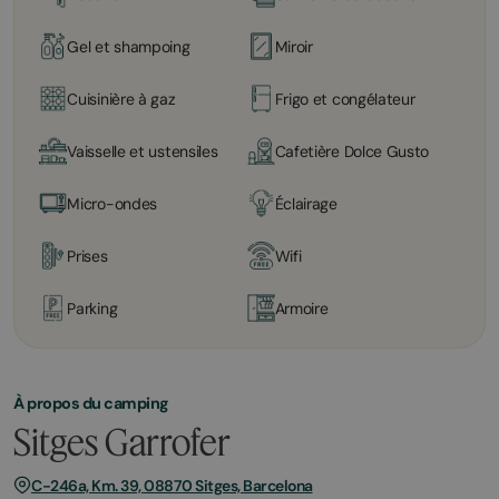
Gel et shampoing
Miroir
Cuisinière à gaz
Frigo et congélateur
Vaisselle et ustensiles
Cafetière Dolce Gusto
Micro-ondes
Éclairage
Prises
Wifi
Parking
Armoire
À propos du camping
Sitges Garrofer
C-246a, Km. 39, 08870 Sitges, Barcelona