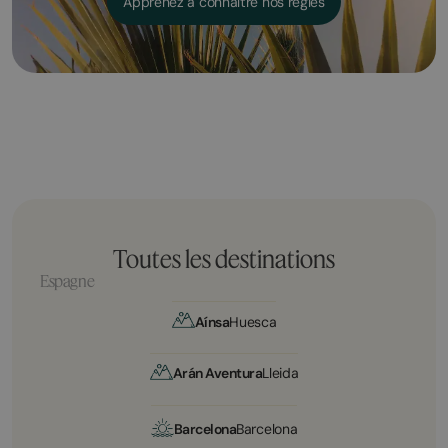
Apprenez à connaître nos règles
Toutes les destinations
Espagne
Aínsa
Huesca
Arán Aventura
Lleida
Barcelona
Barcelona