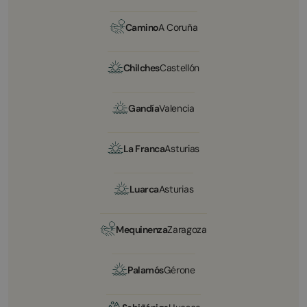
Camino
A Coruña
Chilches
Castellón
Gandía
Valencia
La Franca
Asturias
Luarca
Asturias
Mequinenza
Zaragoza
Palamós
Gérone