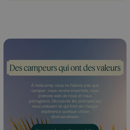
Des campeurs qui ont des valeurs
À Holacamp, nous ne faisons pas que
camper : nous vivons ensemble, nous
prenons soin de nous et nous
partageons. Découvrez les principes qui
nous unissent et qui font de chaque
expérience quelque chose
d'extraordinaire.