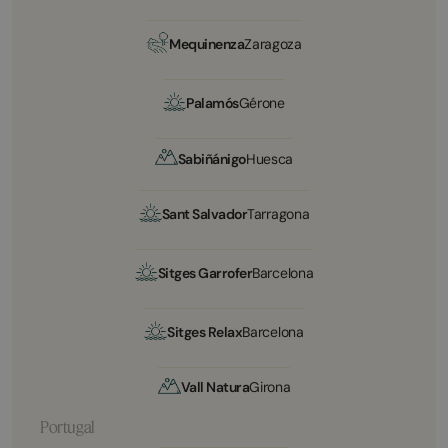
Mequinenza
Zaragoza
Palamós
Gérone
Sabiñánigo
Huesca
Sant Salvador
Tarragona
Sitges Garrofer
Barcelona
Sitges Relax
Barcelona
Vall Natura
Girona
Portugal