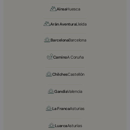
Aínsa
Huesca
Arán Aventura
Lleida
Barcelona
Barcelona
Camino
A Coruña
Chilches
Castellón
Gandía
Valencia
La Franca
Asturias
Luarca
Asturias