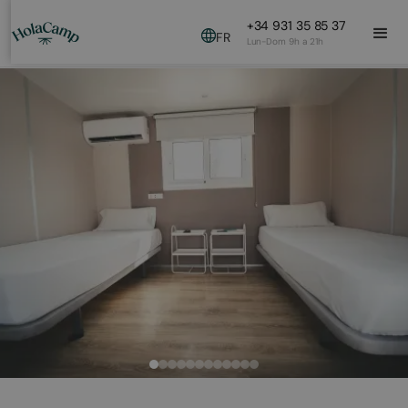
+34 931 35 85 37
FR
Lun-Dom 9h a 21h