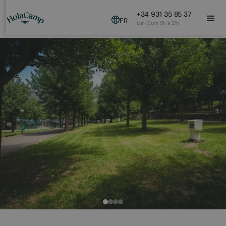
+34 931 35 85 37
FR
Lun-Dom 9h a 21h