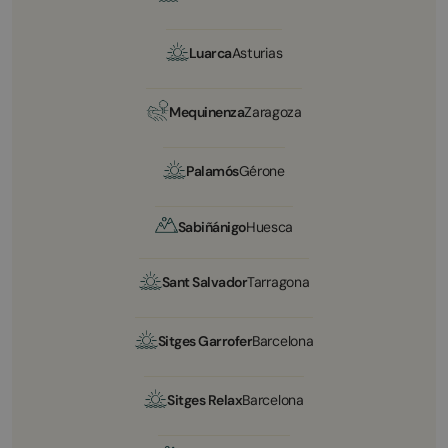
Luarca
Asturias
Mequinenza
Zaragoza
Palamós
Gérone
Sabiñánigo
Huesca
Sant Salvador
Tarragona
Sitges Garrofer
Barcelona
Sitges Relax
Barcelona