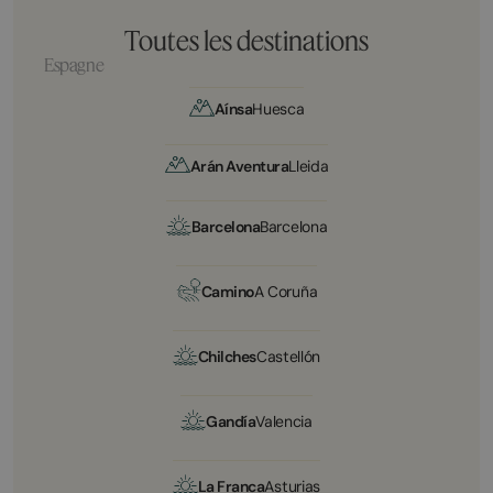
Toutes les destinations
Espagne
Aínsa
Huesca
Arán Aventura
Lleida
Barcelona
Barcelona
Camino
A Coruña
Chilches
Castellón
Gandía
Valencia
La Franca
Asturias