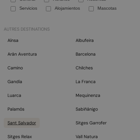
Servicios
Alojamientos
Mascotas
AUTRES DESTINATIONS
Aínsa
Albufeira
Arán Aventura
Barcelona
Camino
Chilches
Gandía
La Franca
Luarca
Mequinenza
Palamós
Sabiñánigo
Sant Salvador
Sitges Garrofer
Sitges Relax
Vall Natura