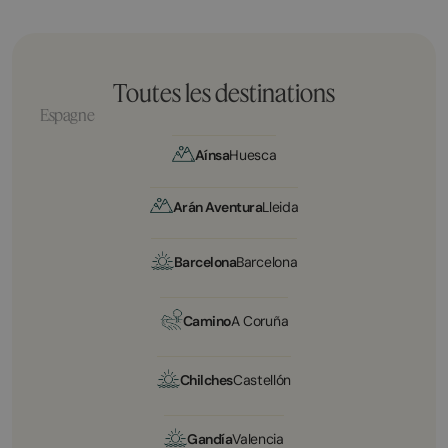
Toutes les destinations
Espagne
Aínsa
Huesca
Arán Aventura
Lleida
Barcelona
Barcelona
Camino
A Coruña
Chilches
Castellón
Gandía
Valencia