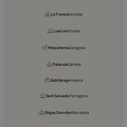
La Franca
Asturias
Luarca
Asturias
Mequinenza
Zaragoza
Palamós
Gérone
Sabiñánigo
Huesca
Sant Salvador
Tarragona
Sitges Garrofer
Barcelona