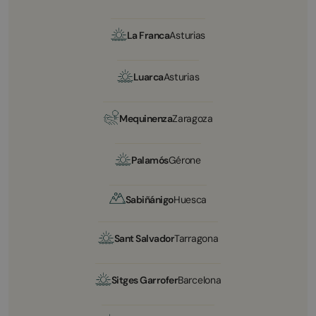
La Franca
Asturias
Luarca
Asturias
Mequinenza
Zaragoza
Palamós
Gérone
Sabiñánigo
Huesca
Sant Salvador
Tarragona
Sitges Garrofer
Barcelona