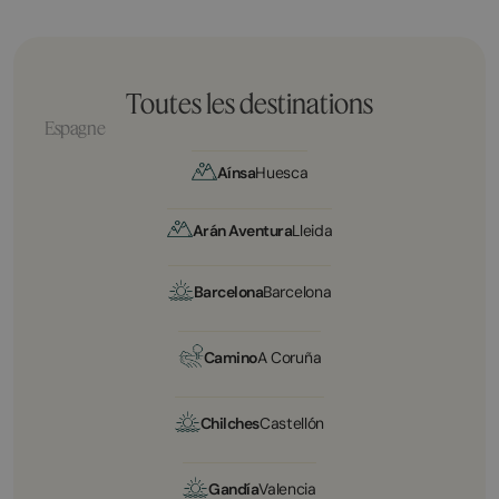
Toutes les destinations
Espagne
Aínsa
Huesca
Arán Aventura
Lleida
Barcelona
Barcelona
Camino
A Coruña
Chilches
Castellón
Gandía
Valencia