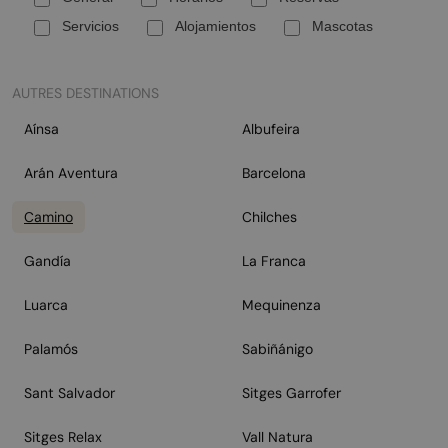
Servicios
Alojamientos
Mascotas
AUTRES DESTINATIONS
Aínsa
Albufeira
Arán Aventura
Barcelona
Camino
Chilches
Gandía
La Franca
Luarca
Mequinenza
Palamós
Sabiñánigo
Sant Salvador
Sitges Garrofer
Sitges Relax
Vall Natura