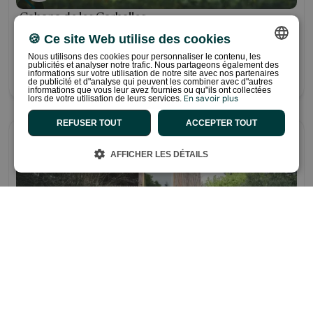
Cabana de los Carballos
Avec un charmant style campagnard, cette cabane est
🍪 Ce site Web utilise des cookies
conçue pour vous offrir confort et plaisir.
Nous utilisons des cookies pour personnaliser le contenu, les
publicités et analyser notre trafic. Nous partageons également des
Desde 120 €/noche
SPANISH
informations sur votre utilisation de notre site avec nos partenaires
de publicité et d"analyse qui peuvent les combiner avec d"autres
informations que vous leur avez fournies ou qu"ils ont collectées
ENGLISH
En savoir plus
lors de votre utilisation de leurs services.
CATALAN
REFUSER TOUT
ACCEPTER TOUT
This is some text inside of a div block.
FRENCH
AFFICHER LES DÉTAILS
PORTUGUESE
DUTCH
GERMAN
x1
x4
Cabane Azalées