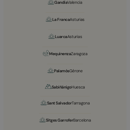
Gandía
Valencia
La Franca
Asturias
Luarca
Asturias
Mequinenza
Zaragoza
Palamós
Gérone
Sabiñánigo
Huesca
Sant Salvador
Tarragona
Sitges Garrofer
Barcelona