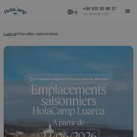
+34 931 35 85 37
FR
Lun-Dom 9h a 21h
Luarca
Parcelles saisonnières
>
Un espace unique en Asturies pour se détendre
Emplacements
saisonniers
HolaCamp Luarca
À partir de