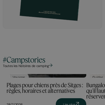
#Campstories
Toutes les histoires de camping
Voyages
Guides
Plages pour chiens près de Sitges :
Bungalow
règles, horaires et alternatives
qu'il fa
réserve
28/7/2026
Lire plus