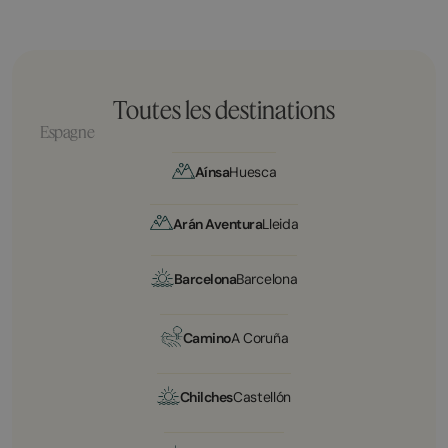
Toutes les destinations
Espagne
Aínsa
Huesca
Arán Aventura
Lleida
Barcelona
Barcelona
Camino
A Coruña
Chilches
Castellón