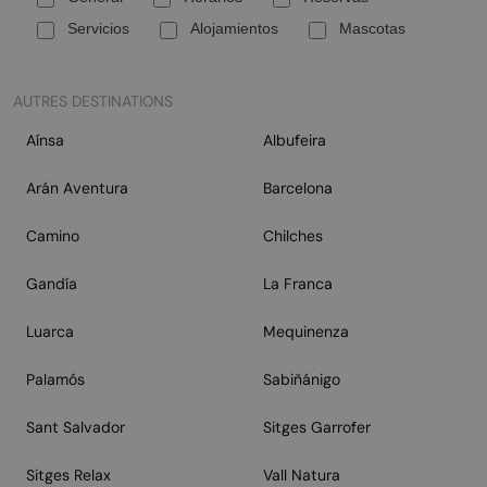
Servicios
Alojamientos
Mascotas
AUTRES DESTINATIONS
Aínsa
Albufeira
Arán Aventura
Barcelona
Camino
Chilches
Gandía
La Franca
Luarca
Mequinenza
Palamós
Sabiñánigo
Sant Salvador
Sitges Garrofer
Sitges Relax
Vall Natura