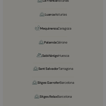
La Franca
Asturias
Luarca
Asturias
Mequinenza
Zaragoza
Palamós
Gérone
Sabiñánigo
Huesca
Sant Salvador
Tarragona
Sitges Garrofer
Barcelona
Sitges Relax
Barcelona