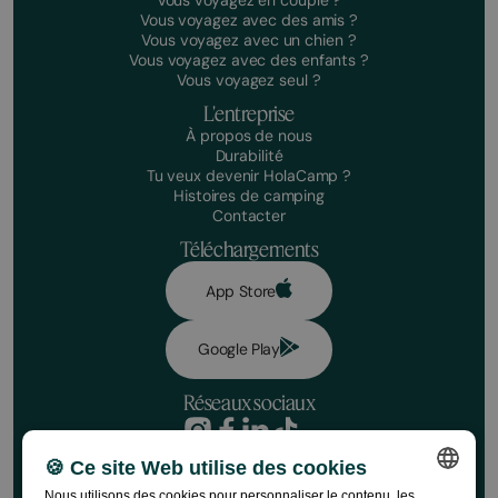
Vous voyagez en couple ?
Vous voyagez avec des amis ?
Vous voyagez avec un chien ?
Vous voyagez avec des enfants ?
Vous voyagez seul ?
L'entreprise
À propos de nous
Durabilité
Tu veux devenir HolaCamp ?
Histoires de camping
Contacter
Téléchargements
App Store
Google Play
Réseaux sociaux
Politique de confidentialité
🍪 Ce site Web utilise des cookies
Conditions de réservation
Avertissement
Nous utilisons des cookies pour personnaliser le contenu, les