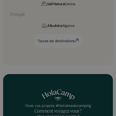
Vall Natura
Girona
Portugal
Albufeira
Algarve
Toutes les destinations
Vivez vos propres #histoiresdecamping
Comment voyagez-vous ?