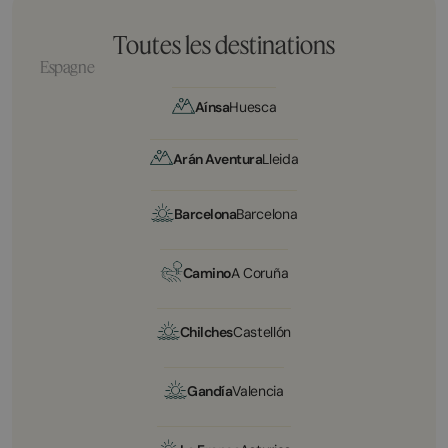
Toutes les destinations
Espagne
Aínsa
Huesca
Arán Aventura
Lleida
Barcelona
Barcelona
Camino
A Coruña
Chilches
Castellón
Gandía
Valencia