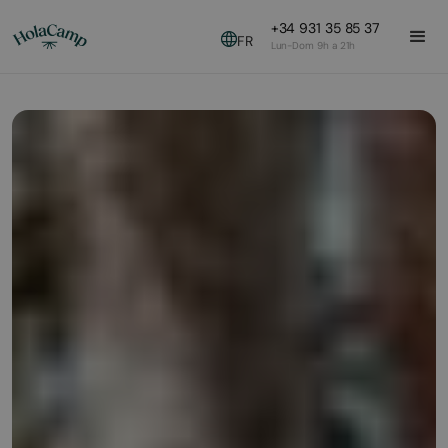
+34 931 35 85 37
FR
Lun-Dom 9h a 21h