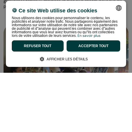
gymkhanas familiaux, minidisco et bien plus encore, pour que les
plus petits passent des vacances inoubliables.
🍪 Ce site Web utilise des cookies
Découvrez la programmation
Nous utilisons des cookies pour personnaliser le contenu, les
publicités et analyser notre trafic. Nous partageons également des
SPANISH
informations sur votre utilisation de notre site avec nos partenaires
de publicité et d"analyse qui peuvent les combiner avec d"autres
informations que vous leur avez fournies ou qu"ils ont collectées
ENGLISH
En savoir plus
lors de votre utilisation de leurs services.
CATALAN
REFUSER TOUT
ACCEPTER TOUT
FRENCH
AFFICHER LES DÉTAILS
PORTUGUESE
DUTCH
GERMAN