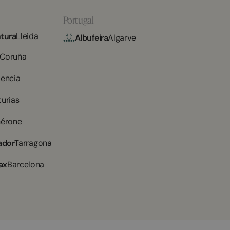
Portugal
tura
Lleida
Albufeira
Algarve
 Coruña
lencia
turias
érone
ador
Tarragona
ax
Barcelona