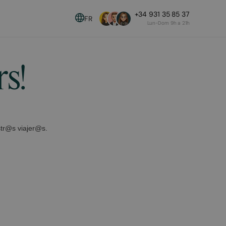
+34 931 35 85 37
FR
Lun-Dom 9h a 21h
s!
str@s viajer@s.