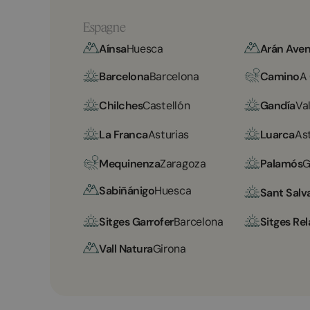
Espagne
Aínsa
Huesca
Arán Aven
Barcelona
Barcelona
Camino
A
Chilches
Castellón
Gandía
Va
La Franca
Asturias
Luarca
As
Mequinenza
Zaragoza
Palamós
G
Sabiñánigo
Huesca
Sant Salv
Sitges Garrofer
Barcelona
Sitges Rel
Vall Natura
Girona