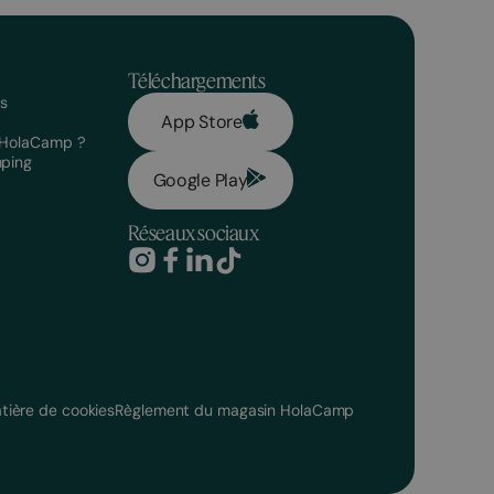
Téléchargements
s
App Store
 HolaCamp ?
mping
Google Play
Réseaux sociaux
atière de cookies
Règlement du magasin HolaCamp