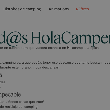
Histoires de camping
Animations
Offres
id@s HolaCamper
ner en cuenta para que vuestra estancia en Holacamp sea épica:
ada camping para que podáis tener ese descanso que tanto buscan nue
durante este horario. ¡Toca descansar!
s
ndas.
a.
impecable
idas. ¡Menos cosas que traer!
de reciclaje del camping.