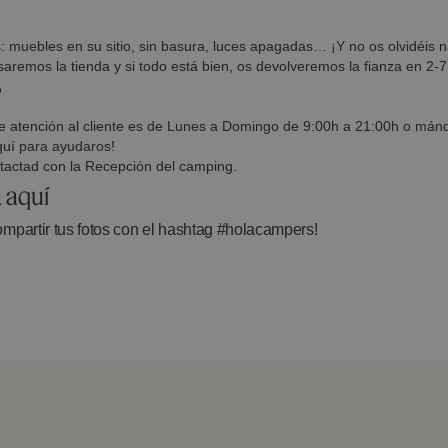
s: muebles en su sitio, sin basura, luces apagadas… ¡Y no os olvidéis 
saremos la tienda y si todo está bien, os devolveremos la fianza en 2-7
?
 de atención al cliente es de Lunes a Domingo de 9:00h a 21:00h o mán
quí para ayudaros!
tactad con la Recepción del camping.
 aquí
ompartir tus fotos con el hashtag #holacampers!