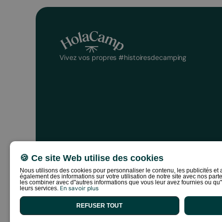
Vivez vos propres #histoiresdecamping
🍪 Ce site Web utilise des cookies
Nous utilisons des cookies pour personnaliser le contenu, les publicités et 
également des informations sur votre utilisation de notre site avec nos part
les combiner avec d"autres informations que vous leur avez fournies ou qu"ils
Politique de confidentialité
Conditions de réservat
En savoir plus
leurs services.
REFUSER TOUT