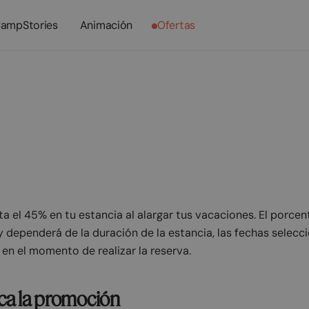
ampStories
Animación
Ofertas
nes de la promoc
n -45% por queda
a el 45% en tu estancia al alargar tus vacaciones. El porce
 dependerá de la duración de la estancia, las fechas selecci
 en el momento de realizar la reserva.
ca la promoción