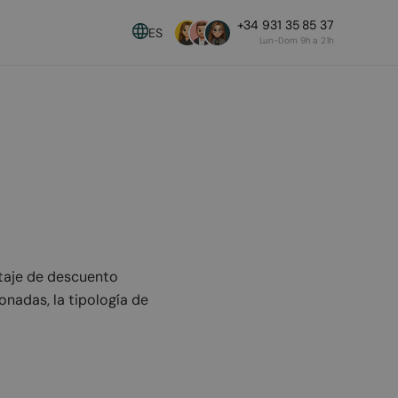
+34 931 35 85 37
ES
Lun-Dom 9h a 21h
ión
rte más!”
ntaje de descuento
onadas, la tipología de