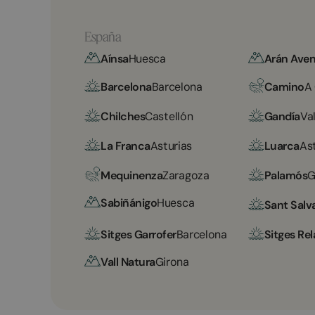
España
Aínsa
Huesca
Arán Aven
Barcelona
Barcelona
Camino
A
Chilches
Castellón
Gandía
Va
La Franca
Asturias
Luarca
As
Mequinenza
Zaragoza
Palamós
G
Sabiñánigo
Huesca
Sant Salv
Sitges Garrofer
Barcelona
Sitges Rel
Vall Natura
Girona