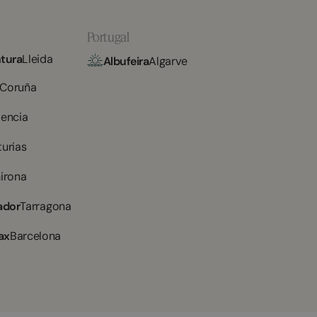
Portugal
tura
Lleida
Albufeira
Algarve
 Coruña
lencia
turias
irona
ador
Tarragona
ax
Barcelona