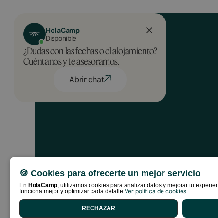
HolaCamp
Disponible
¿Dudas con las fechas o el alojamiento?
Cuéntanos y te asesoramos.
Vive tus propias #campstories
Abrir chat
🍪 Cookies para ofrecerte un mejor servicio
En
HolaCamp
, utilizamos cookies para analizar datos y mejorar tu exper
Política de privacidad
Condicion
Ver política de cookies
funciona mejor y optimizar cada detalle
RECHAZAR