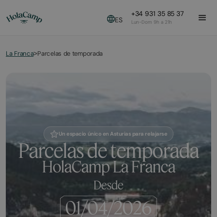
+34 931 35 85 37
ES
Lun-Dom 9h a 21h
La Franca
Parcelas de temporada
>
Un espacio único en Asturias para relajarse
Parcelas de temporada
HolaCamp La Franca
Desde