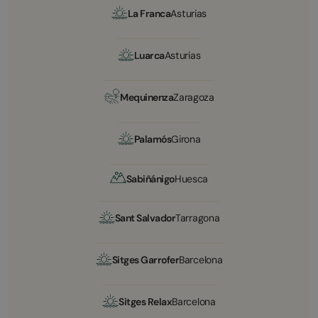
La Franca
Asturias
Luarca
Asturias
Mequinenza
Zaragoza
Palamós
Girona
Sabiñánigo
Huesca
Sant Salvador
Tarragona
Sitges Garrofer
Barcelona
Sitges Relax
Barcelona