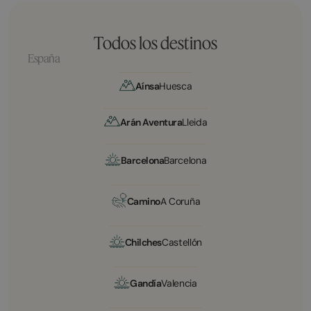
Todos los destinos
España
Aínsa
Huesca
Arán Aventura
Lleida
Barcelona
Barcelona
Camino
A Coruña
Chilches
Castellón
Gandía
Valencia