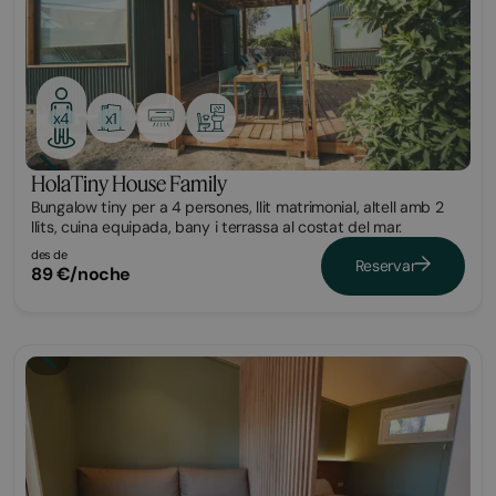
x1
x4
HolaTiny House Family
Bungalow tiny per a 4 persones, llit matrimonial, altell amb 2
llits, cuina equipada, bany i terrassa al costat del mar.
des de
Reservar
89 €/noche
Bungalow