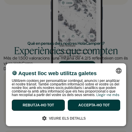
Què en penses dels nostres HolaCampers?
Experiències que compten
Més de 1.500 valoracions i una mitjana de 4.2/5 reflecteixen com és
viure HolaCamp.
Descobreix què diuen els que ja han format part de l'aventura!
🍪 Aquest lloc web utilitza galetes
Utilitzem cookies per personalitzar contingut, anuncis i per analitzar
“Instal·lacions espectaculars”
el nostre trànsit. També compartim informació sobre el vostre ús del
SPANISH
nostre lloc amb els nostres socis publicitaris i analítics que poden
Té molt d'encant, les espectaculars instal·lacions, l'habitació
combinar-la amb altra informació que els heu proporcionat o que
Llegir-ne més
súper acollidora i el menjar molt deliciós. Definitivament 10.
han recopilat a partir del vostre ús dels seus serveis.
ENGLISH
Mònica
REBUTJA-HO TOT
ACCEPTA-HO TOT
HolaCamp Sitges Garrofer
CATALAN
FRENCH
VEURE ELS DETALLS
PORTUGUESE