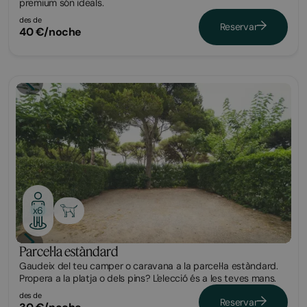
premium són ideals.
des de
Reservar
40 €/noche
Parcel·la
x6
Parcel·la estàndard
Gaudeix del teu camper o caravana a la parcel·la estàndard.
Propera a la platja o dels pins? L'elecció és a les teves mans.
des de
Reservar