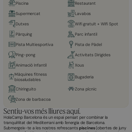
Piscina
Restaurant
Supermercat
Lavabos
Dutxes
Wifi gratuït + Wifi Spot
Pàrquing
Parc infantil
Pista Multiesportiva
Pista de Pàdel
Ping-pong
Activitats Dirigides
Animació Infantil
Xous
Màquines fitness
Bugaderia
biosaludables
Chiringuito
Zona pícnic
Zona de barbacoa
Sentiu-vos més lliures aquí.
HolaCamp Barcelona és un espai pensat per combinar la
tranquil·litat del Mediterrani amb l'energia de Barcelona.
Submergeix-te a les nostres refrescants
piscines
(obertes de juny