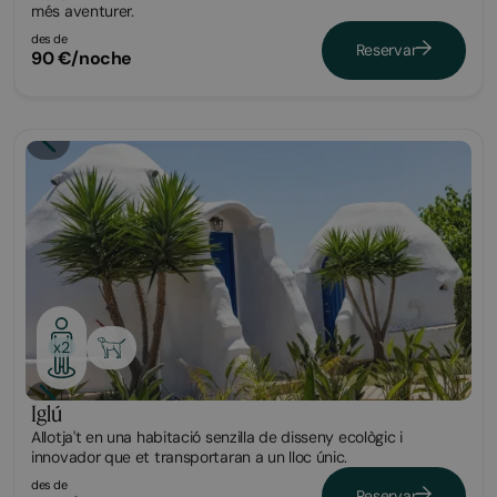
més aventurer.
des de
Reservar
90 €/noche
Glamping
x2
Iglú
Allotja't en una habitació senzilla de disseny ecològic i
innovador que et transportaran a un lloc únic.
des de
Reservar