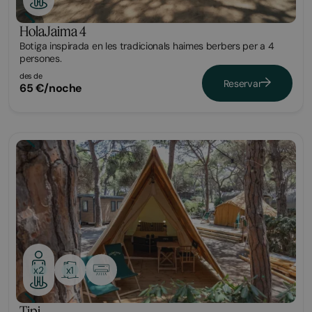
HolaJaima 4
Botiga inspirada en les tradicionals haimes berbers per a 4
persones.
des de
Reservar
65 €/noche
Glamping
x1
x2
Tipi