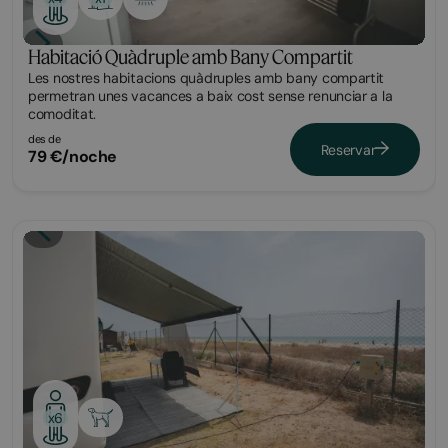
Habitació Quàdruple amb Bany Compartit
Les nostres habitacions quàdruples amb bany compartit
permetran unes vacances a baix cost sense renunciar a la
comoditat.
des de
Reservar
79 €/noche
Parcel·la
x6