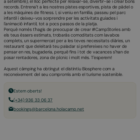
a setembre), el lloc perfecte per relaxar-se, divertir-se i crear bons
records. Entrena't a les nostres pistes esportives, pista de pàdel o
a les màquines de fitness. I, si veniu en família, passeu pel parc
infantil i deixeu-vos sorprendre per les activitats guiades i
l'animació infantil, tot a pocs passos de la platja.
Perquè només t'hagis de preocupar de crear #CampStories amb
els teus éssers estimats, trobaràs comoditats com lavabos
complets, un supermercat per a les teves necessitats diàries, un
restaurant que deleitarà teu paladar si prefereixes no haver de
pensar en res, bugaderia, perquè fins i tot de vacances s'han de
posar rentadores, zona de pícnic i molt més. T'esperem!
Aquest càmping ha obtingut el distintiu Biosphere com a
reconeixement del seu compromís amb el turisme sostenible.
Estem oberts!
(+34) 936 33 06 37
bookings@barcelona.holacamp.net