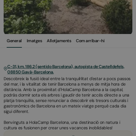
General
Imatges
Allotjaments
Com arribar-hi
C-31, km. 186.2 (sentido Barcelona), autopista de Castelldefels,
08850 Gavà-Barcelona.
Descobreix la fusió ideal entre la tranquil·litat d'estar a pocs passos
del mar, i la vitalitat de tenir Barcelona a menys de mitja hora de
distància. Amb la proximitat d'HolaCamp Barcelona a la capital,
podràs dormir sota els arbres i gaudir de tenir accés directe a una
platja tranquil·la, sense renunciar a descobrir els tresors culturals i
gastronòmics de Barcelona en un mateix viatge perquè cada dia
sigui diferent.
Benvinguts a HolaCamp Barcelona, una destinació on natura i
cultura es fusionen per crear unes vacances inoblidables!