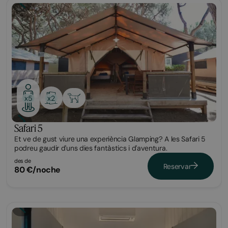
Glamping
x2
x5
Safari 5
Et ve de gust viure una experiència Glamping? A les Safari 5
podreu gaudir d'uns dies fantàstics i d'aventura.
des de
Reservar
80 €/noche
Bungalow