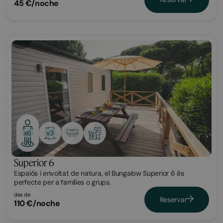
45 €/noche
Bungalow
x3
x6
Superior 6
Espaiós i envoltat de natura, el Bungalow Superior 6 és
perfecte per a famílies o grups.
des de
Reservar
110 €/noche