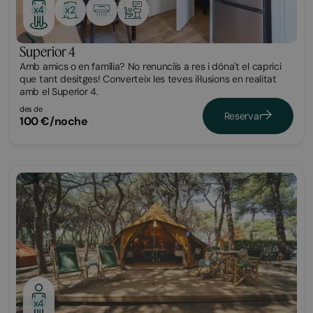
x2
x4
Superior 4
Amb amics o en família? No renunciïs a res i dóna't el caprici
que tant desitges! Converteix les teves il·lusions en realitat
amb el Superior 4.
des de
Reservar
100 €/noche
Glamping
x4