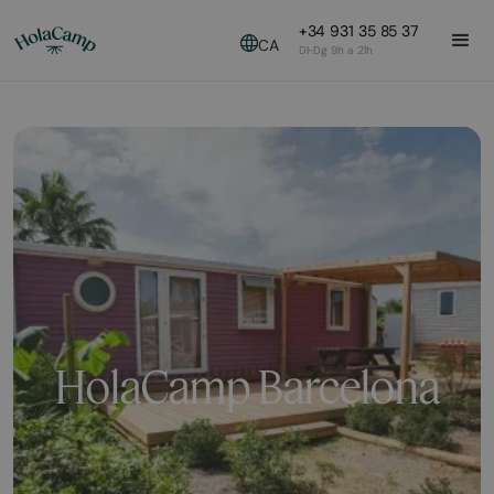
+34 931 35 85 37
CA
Dl-Dg 9h a 21h
HolaCamp Barcelona