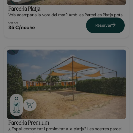
Parcel·la Platja
Vols acampar a la vora del mar? Amb les Parcel·les Platja pots.
des de
Reservar
35 €/noche
Parcel·la
x6
Parcel·la Premium
¿ Espai, comoditat i proximitat a la platja? Les nostres parcel