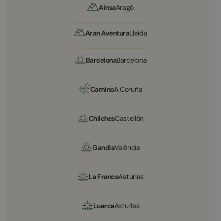
Aínsa
Aragó
Aran Aventura
Lleida
Barcelona
Barcelona
Camino
A Coruña
Chilches
Castellón
Gandía
València
La Franca
Asturias
Luarca
Asturias