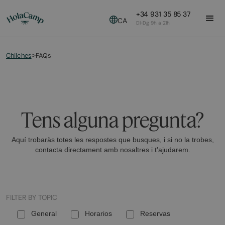
+34 931 35 85 37
CA
Dl-Dg 9h a 21h
Chilches
FAQs
>
Tens alguna pregunta?
Aquí trobaràs totes les respostes que busques, i si no la trobes,
contacta directament amb nosaltres i t'ajudarem.
FILTER BY TOPIC
General
Horarios
Reservas