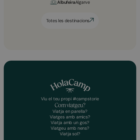
Albufeira
Algarve
Totes les destinacions
Viu el teu propi #campstorie
Com viatgeu?
Viatja en parella?
Viatges amb amics?
Viatja amb un gos?
Viatgeu amb nens?
Viatja sol?