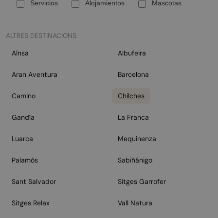
Servicios
Alojamientos
Mascotas
ALTRES DESTINACIONS
Aínsa
Albufeira
Aran Aventura
Barcelona
Camino
Chilches
Gandía
La Franca
Luarca
Mequinenza
Palamós
Sabiñánigo
Sant Salvador
Sitges Garrofer
Sitges Relax
Vall Natura