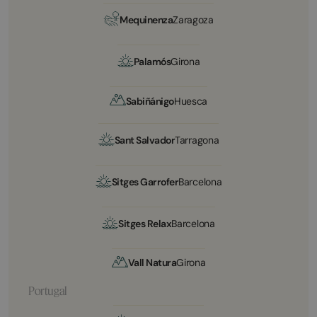
Mequinenza
Zaragoza
Palamós
Girona
Sabiñánigo
Huesca
Sant Salvador
Tarragona
Sitges Garrofer
Barcelona
Sitges Relax
Barcelona
Vall Natura
Girona
Portugal