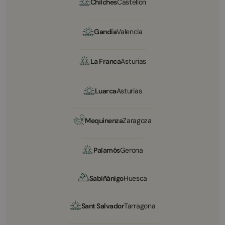
Chilches
Castellon
Gandía
Valencia
La Franca
Asturias
Luarca
Asturias
Mequinenza
Zaragoza
Palamós
Gerona
Sabiñánigo
Huesca
Sant Salvador
Tarragona