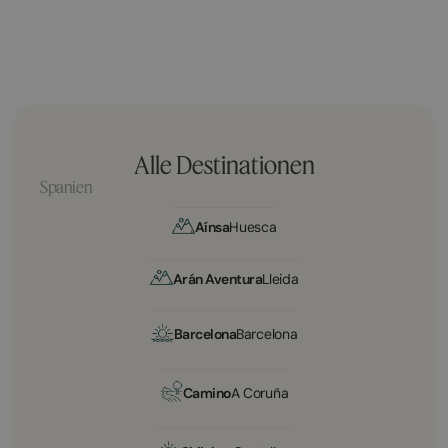
Alle Destinationen
Spanien
Aínsa
Huesca
Arán Aventura
Lleida
Barcelona
Barcelona
Camino
A Coruña