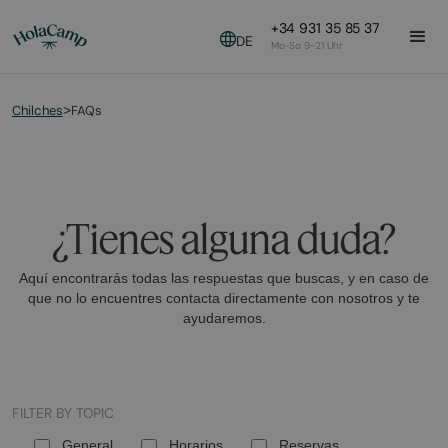
+34 931 35 85 37
DE
Mo-So 9-21 Uhr
Chilches
FAQs
>
¿Tienes alguna duda?
Aquí encontrarás todas las respuestas que buscas, y en caso de
que no lo encuentres contacta directamente con nosotros y te
ayudaremos.
FILTER BY TOPIC
General
Horarios
Reservas