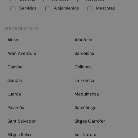
Servicios
Alojamientos
Mascotas
OTROS DESTINOS
Aínsa
Albufeira
Arán Aventura
Barcelona
Camino
Chilches
Gandía
La Franca
Luarca
Mequinenza
Palamós
Sabiñánigo
Sant Salvador
Sitges Garrofer
Sitges Relax
Vall Natura