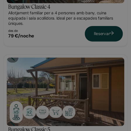
Bungalow Classic 4
Allotjament familiar per a 4 persones amb bany, cuina
equipada i sala acollidora. Ideal per a escapades familiars
úniques.
des de
Reservar
79 €/noche
Bungalow
x2
x5
Bungalow Classic 5