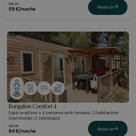
des de
Reservar
59 €/noche
Bungalow
x2
x4
Bungalow Comfort 4
Espai ampli per a 4 persones amb terrassa i 2 habitacions
(matrimonial i 2 individuals).
des de
Reservar
84 €/noche