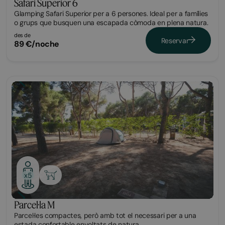
Safari Superior 6
Glamping Safari Superior per a 6 persones. Ideal per a famílies
o grups que busquen una escapada còmoda en plena natura.
des de
Reservar
89 €/noche
Parcel·la
x5
Parcel·la M
Parcel·les compactes, però amb tot el necessari per a una
estada confortable envoltats de natura.