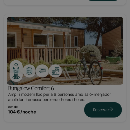
Bungalow
x3
x6
Bungalow Comfort 6
Ampli i modern lloc per a 6 persones amb saló-menjador
acollidor i terrassa per xerrar hores i hores.
des de
Reservar
104 €/noche