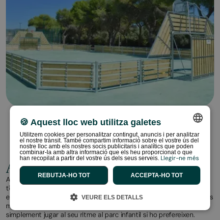
🍪 Aquest lloc web utilitza galetes
Utilitzem cookies per personalitzar contingut, anuncis i per analitzar
el nostre trànsit. També compartim informació sobre el vostre ús del
SPANISH
nostre lloc amb els nostres socis publicitaris i analítics que poden
combinar-la amb altra informació que els heu proporcionat o que
Llegir-ne més
han recopilat a partir del vostre ús dels seus serveis.
ENGLISH
Activitats
REBUTJA-HO TOT
ACCEPTA-HO TOT
CATALAN
A HolaCamp Sitges Garrofer no t'avorriràs ni un minut. Cada dia
t'espera alguna cosa diferent: activitats adreçades a totes les
FRENCH
edats i espectacles en directe per gaudir sense mirar el rellotge. Els
VEURE ELS DETALLS
més petits poden participar en activitats d'animació infantil o
PORTUGUESE
simplement jugar al seu ritme al parc infantil si ho prefereixen.