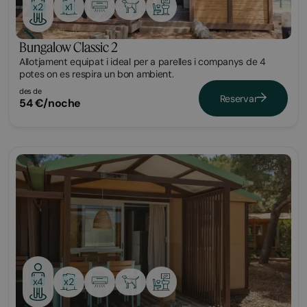
x1
x2
Bungalow Classic 2
Allotjament equipat i ideal per a parelles i companys de 4
potes on es respira un bon ambient.
des de
Reservar
54 €/noche
Bungalow
x2
x4