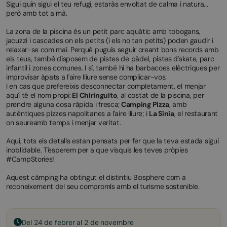
Sigui quin sigui el teu refugi, estaràs envoltat de calma i natura...
però amb tot a mà.
La zona de la piscina és un petit parc aquàtic amb tobogans,
jacuzzi i cascades on els petits (i els no tan petits) poden gaudir i
relaxar-se com mai. Perquè puguis seguir creant bons records amb
els teus, també disposem de pistes de pàdel, pistes d'skate, parc
infantil i zones comunes. I sí, també hi ha barbacoes elèctriques per
improvisar àpats a l'aire lliure sense complicar-vos.
I en cas que prefereixis desconnectar completament, el menjar
aquí té el nom propi:
El Chiringuito
, al costat de la piscina, per
prendre alguna cosa ràpida i fresca;
Camping Pizza
, amb
autèntiques pizzes napolitanes a l'aire lliure; i
La Sínia
, el restaurant
on seureamb temps i menjar veritat.
Aquí, tots els detalls estan pensats per fer que la teva estada sigui
inoblidable. T'esperem per a que visquis les teves pròpies
#CampStories!
Aquest càmping ha obtingut el distintiu Biosphere com a
reconeixement del seu compromís amb el turisme sostenible.
Del 24 de febrer al 2 de novembre