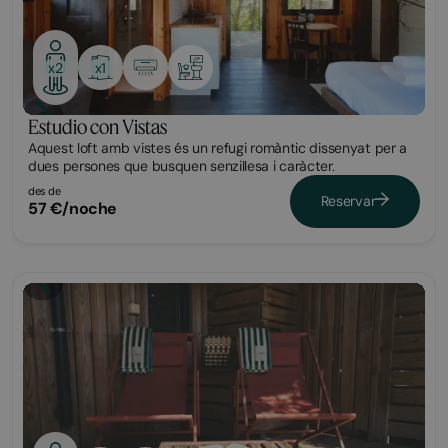
x1
x2
Estudio con Vistas
Aquest loft amb vistes és un refugi romàntic dissenyat per a
dues persones que busquen senzillesa i caràcter.
des de
Reservar
57 €/noche
Bungalow