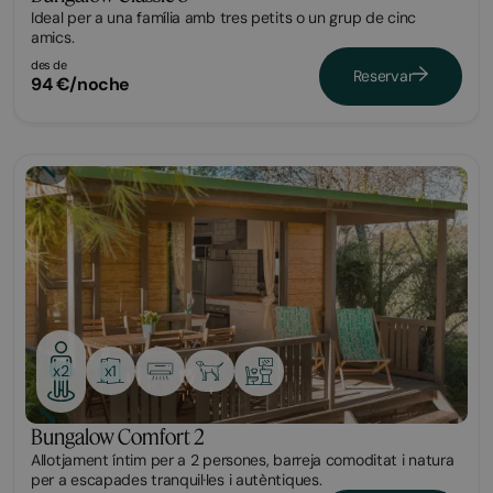
Ideal per a una família amb tres petits o un grup de cinc
amics.
des de
Reservar
94 €/noche
Bungalow
x1
x2
Bungalow Comfort 2
Allotjament íntim per a 2 persones, barreja comoditat i natura
per a escapades tranquil·les i autèntiques.