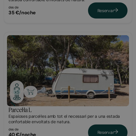
des de
Reservar
35 €/noche
Parcel·la
x5
Parcel·la L
Espaioses parcel·les amb tot el necessari per a una estada
confortable envoltats de natura.
des de
Reservar
40 €/noche