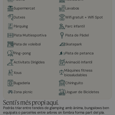
Supermercat
Lavabos
Dutxes
Wifi gratuït + Wifi Spot
Pàrquing
Parc infantil
Pista Multiesportiva
Pista de Pàdel
Pista de voleibol
Skatepark
Ping-pong
Pista de petanca
Activitats Dirigides
Animació Infantil
Màquines fitness
Xous
biosaludables
Bugaderia
Chiringuito
Zona pícnic
Lloguer de Bicicletes
Senti's més propi aquí.
Podràs triar entre tendes de glamping amb ànima, bungalows ben
equipats o parcel·les entre arbres on l'ombra forma part del pla.