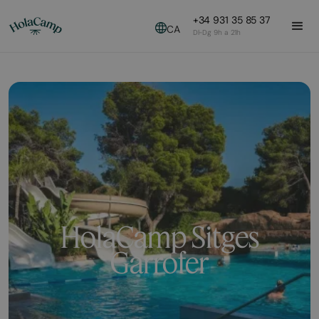
+34 931 35 85 37
CA
Dl-Dg 9h a 21h
HolaCamp Sitges
Garrofer