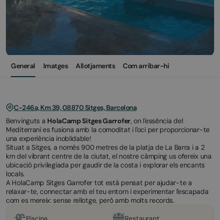
General
Imatges
Allotjaments
Com arribar-hi
C-246a, Km 39, 08870 Sitges, Barcelona
Benvinguts a
HolaCamp Sitges Garrofer
, on l'essència del
Mediterrani es fusiona amb la comoditat i l'oci per proporcionar-te
una experiència inoblidable!
Situat a Sitges, a només 900 metres de la platja de La Barra i a 2
km del vibrant centre de la ciutat, el nostre càmping us ofereix una
ubicació privilegiada per gaudir de la costa i explorar els encants
locals.
A HolaCamp Sitges Garrofer tot està pensat per ajudar-te a
relaxar-te, connectar amb el teu entorn i experimentar l'escapada
com es mereix: sense rellotge, però amb molts records.
Piscina
Restaurant