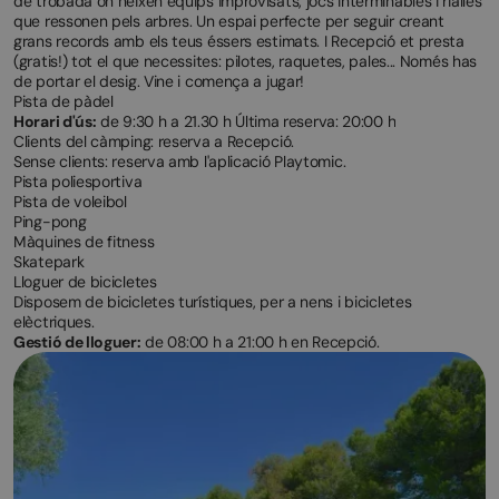
de trobada on neixen equips improvisats, jocs interminables i rialles
que ressonen pels arbres. Un espai perfecte per seguir creant
grans records amb els teus éssers estimats. I Recepció et presta
(gratis!) tot el que necessites: pilotes, raquetes, pales... Només has
de portar el desig. Vine i comença a jugar!
Pista de pàdel
Horari d'ús:
de 9:30 h a 21.30 h Última reserva: 20:00 h
Clients del càmping: reserva a Recepció.
Sense clients: reserva amb l'aplicació Playtomic.
Pista poliesportiva
Pista de voleibol
Ping-pong
Màquines de fitness
Skatepark
Lloguer de bicicletes
Disposem de bicicletes turístiques, per a nens i bicicletes
elèctriques.
Gestió de lloguer:
de 08:00 h a 21:00 h en Recepció.