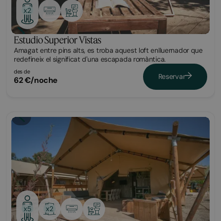
x2
Estudio Superior Vistas
Amagat entre pins alts, es troba aquest loft enlluernador que
redefineix el significat d'una escapada romàntica.
des de
Reservar
62 €/noche
Glamping
x2
x5