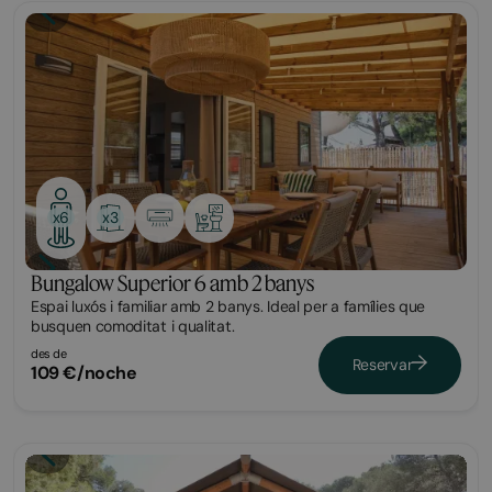
Bungalow
x3
x6
Bungalow Superior 6 amb 2 banys
Espai luxós i familiar amb 2 banys. Ideal per a famílies que
busquen comoditat i qualitat.
des de
Reservar
109 €/noche
Glamping