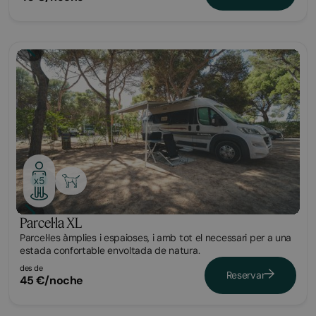
Parcel·la
x5
Parcel·la XL
Parcel·les àmplies i espaioses, i amb tot el necessari per a una
estada confortable envoltada de natura.
des de
Reservar
45 €/noche