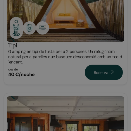
x1
x2
Tipi
Glamping en tipi de fusta per a 2 persones. Un refugi íntim i
natural per a parelles que busquen desconnexió amb un toc d
´encant.
des de
Reservar
40 €/noche
Bungalow