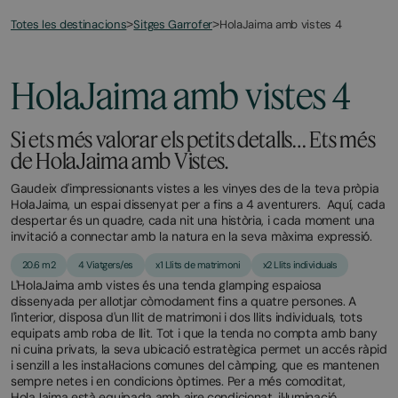
Totes les destinacions
HolaJaima amb vistes 4
>
Sitges Garrofer
>
March
November
2,
2,
2026
2025
HolaJaima amb vistes 4
Si ets més valorar els petits detalls… Ets més
de HolaJaima amb Vistes.
Gaudeix d'impressionants vistes a les vinyes des de la teva pròpia
HolaJaima, un espai dissenyat per a fins a 4 aventurers. Aquí, cada
despertar és un quadre, cada nit una història, i cada moment una
invitació a connectar amb la natura en la seva màxima expressió.
20.6 m2
4 Viatgers/es
x1 Llits de matrimoni
x2 Llits individuals
L'HolaJaima amb vistes és una tenda glamping espaiosa
dissenyada per allotjar còmodament fins a quatre persones. A
l'interior, disposa d'un llit de matrimoni i dos llits individuals, tots
equipats amb roba de llit. Tot i que la tenda no compta amb bany
ni cuina privats, la seva ubicació estratègica permet un accés ràpid
i senzill a les instal·lacions comunes del càmping, que es mantenen
sempre netes i en condicions òptimes. Per a més comoditat,
HolaJaima està equipada amb aire condicionat, il·luminació