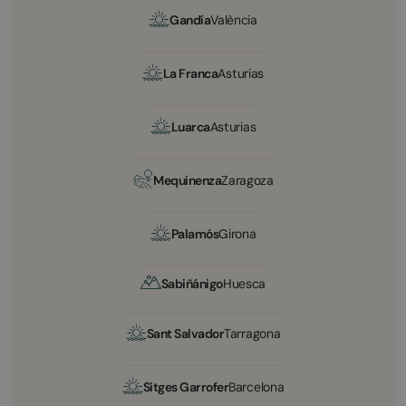
Gandía
València
La Franca
Asturias
Luarca
Asturias
Mequinenza
Zaragoza
Palamós
Girona
Sabiñánigo
Huesca
Sant Salvador
Tarragona
Sitges Garrofer
Barcelona