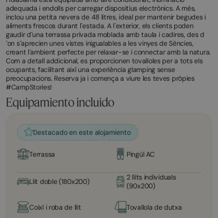
adequada i endolls per carregar dispositius electrònics. A més,
inclou una petita nevera de 48 litres, ideal per mantenir begudes i
aliments frescos durant l´estada. A l´exterior, els clients poden
gaudir d´una terrassa privada moblada amb taula i cadires, des d
´on s´aprecien unes vistes inigualables a les vinyes de Sències,
creant l´ambient perfecte per relaxar-se i connectar amb la natura.
Com a detall addicional, es proporcionen tovalloles per a tots els
ocupants, facilitant així una experiència glamping sense
preocupacions. Reserva ja i comença a viure les teves pròpies
#CampStories!
Equipamiento incluido
Destacado en este alojamiento
Terrassa
Pingüí AC
2 llits individuals
Llit doble (180x200)
(90x200)
Coixí i roba de llit
Tovallola de dutxa