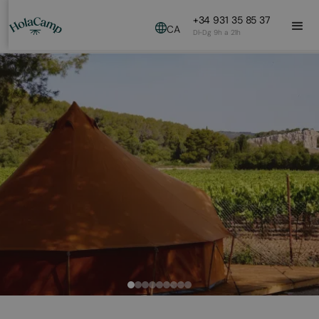
+34 931 35 85 37
CA
Dl-Dg 9h a 21h