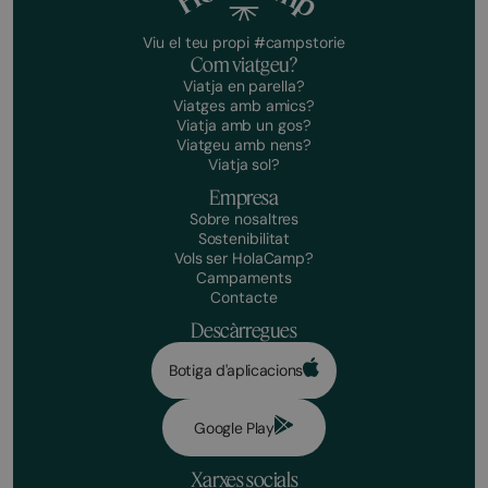
Viu el teu propi #campstorie
Com viatgeu?
Viatja en parella?
Viatges amb amics?
Viatja amb un gos?
Viatgeu amb nens?
Viatja sol?
Empresa
Sobre nosaltres
Sostenibilitat
Vols ser HolaCamp?
Campaments
Contacte
Descàrregues
Botiga d'aplicacions
Google Play
Xarxes socials