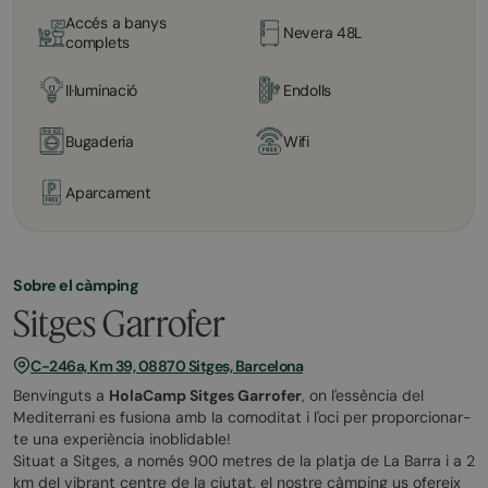
Accés a banys
Nevera 48L
complets
Il·luminació
Endolls
Bugaderia
Wifi
Aparcament
Sobre el càmping
Sitges Garrofer
C-246a, Km 39, 08870 Sitges, Barcelona
Benvinguts a
HolaCamp Sitges Garrofer
, on l'essència del
Mediterrani es fusiona amb la comoditat i l'oci per proporcionar-
te una experiència inoblidable!
Situat a Sitges, a només 900 metres de la platja de La Barra i a 2
km del vibrant centre de la ciutat, el nostre càmping us ofereix