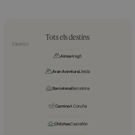
Tots els destins
Espanya
Aínsa
Aragó
Aran Aventura
Lleida
Barcelona
Barcelona
Camino
A Coruña
Chilches
Castellón