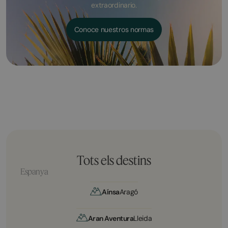
extraordinario.
Conoce nuestros normas
Tots els destins
Espanya
Aínsa
Aragó
Aran Aventura
Lleida