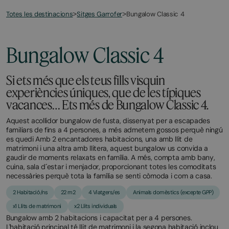
Totes les destinacions
Bungalow Classic 4
>
Sitges Garrofer
>
March
November
2,
2,
2026
2025
Bungalow Classic 4
Si ets més que els teus fills visquin
experiències úniques, que de les típiques
vacances… Ets més de Bungalow Classic 4.
Aquest acollidor bungalow de fusta, dissenyat per a escapades
familiars de fins a 4 persones, a més admetem gossos perquè ningú
es quedi Amb 2 encantadores habitacions, una amb llit de
matrimoni i una altra amb llitera, aquest bungalow us convida a
gaudir de moments relaxats en família. A més, compta amb bany,
cuina, sala d´estar i menjador, proporcionant totes les comoditats
necessàries perquè tota la família se senti còmoda i com a casa.
2 Habitació/ns
22 m2
4 Viatgers/es
Animals domèstics (excepte GPP)
x1 Llits de matrimoni
x2 Llits individuals
Bungalow amb 2 habitacions i capacitat per a 4 persones.
L'habitació principal té llit de matrimoni i la segona habitació inclou