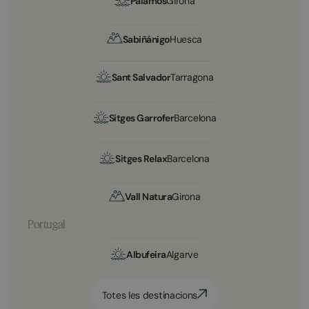
Palamós
Girona
Sabiñánigo
Huesca
Sant Salvador
Tarragona
Sitges Garrofer
Barcelona
Sitges Relax
Barcelona
Vall Natura
Girona
Portugal
Albufeira
Algarve
Totes les destinacions