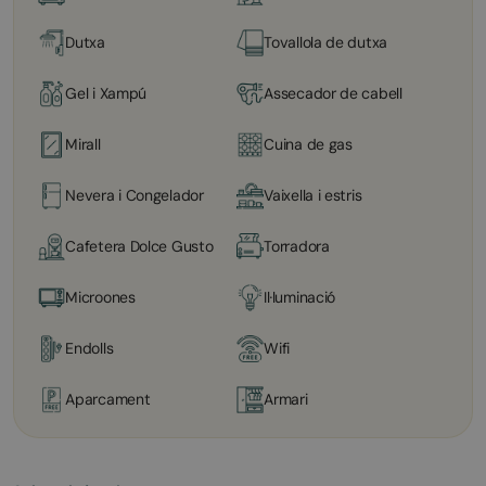
Dutxa
Tovallola de dutxa
Gel i Xampú
Assecador de cabell
Mirall
Cuina de gas
Nevera i Congelador
Vaixella i estris
Cafetera Dolce Gusto
Torradora
Microones
Il·luminació
Endolls
Wifi
Aparcament
Armari