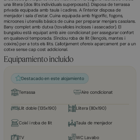
una llitera (dos llits individuals superposats). Disposa de terrassa
privada equipada amb taula i cadires. A l´interior disposa de
menjador i sala d´estar. Cuina equipada amb frigorífic, fogons,
microones i utensilis bàsics de cuina per preparar menjars casolans.
Bany complet amb dutxa (tovalloles incloses i assecador). El
bungalou està equipat amb aire condicionat per assegurar confort
en qualsevol temporada. S'inclou roba de llit (llençols, mantes i
coixins) per a tots els llits. L'allotjament ofereix aparcament per a un
cotxe sense cap cost addicional.
Equipamiento incluido
Destacado en este alojamiento
Terrassa
Aire condicionat
Llit doble (135x190)
Llitera (80x190)
Coixí i roba de llit
Taula de menjador
TV
WC Lavabo