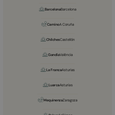
Barcelona
Barcelona
Camino
A Coruña
Chilches
Castellón
Gandía
València
La Franca
Asturias
Luarca
Asturias
Mequinenza
Zaragoza