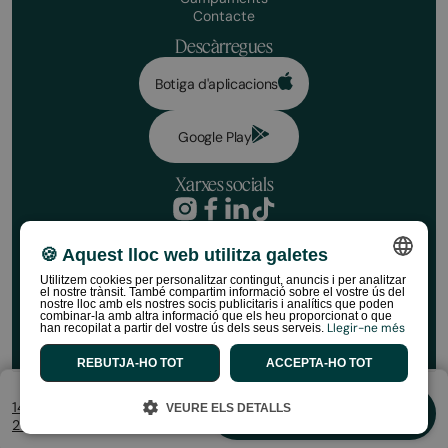
Contacte
Descàrregues
Botiga d'aplicacions
Google Play
Xarxes socials
Política de privacitat
Condicions de reserva
🍪 Aquest lloc web utilitza galetes
Fes la teva reserva
Renúncia
Utilitzem cookies per personalitzar contingut, anuncis i per analitzar
Política de xarxes socials
Dates
el nostre trànsit. També compartim informació sobre el vostre ús del
SPANISH
Política de Cookies
nostre lloc amb els nostres socis publicitaris i analítics que poden
combinar-la amb altra informació que els heu proporcionat o que
Normativa de la botiga HolaCamp
Llegir-ne més
han recopilat a partir del vostre ús dels seus serveis.
ENGLISH
Nº de viatgers
©HolaCamp | Tots els drets reservats
REBUTJA-HO TOT
ACCEPTA-HO TOT
CATALAN
FRENCH
14 ago - 16 ago
VEURE ELS DETALLS
Reservar
2 Huéspedes
PORTUGUESE