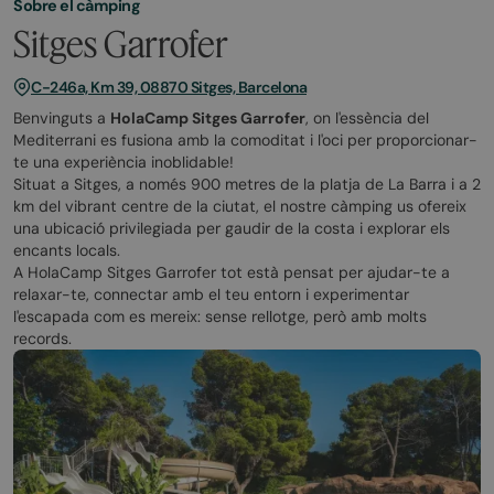
Sobre el càmping
Sitges Garrofer
C-246a, Km 39, 08870 Sitges, Barcelona
Benvinguts a
HolaCamp Sitges Garrofer
, on l'essència del
Mediterrani es fusiona amb la comoditat i l'oci per proporcionar-
te una experiència inoblidable!
Situat a Sitges, a només 900 metres de la platja de La Barra i a 2
km del vibrant centre de la ciutat, el nostre càmping us ofereix
una ubicació privilegiada per gaudir de la costa i explorar els
encants locals.
A HolaCamp Sitges Garrofer tot està pensat per ajudar-te a
relaxar-te, connectar amb el teu entorn i experimentar
l'escapada com es mereix: sense rellotge, però amb molts
records.