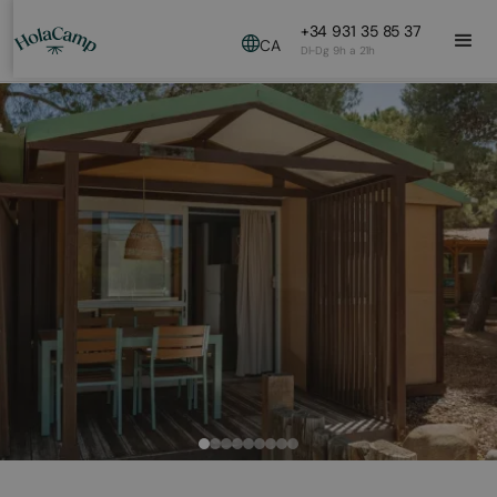
+34 931 35 85 37
CA
Dl-Dg 9h a 21h