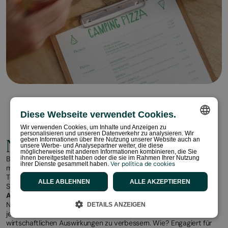
Diese Webseite verwendet Cookies.
Wir verwenden Cookies, um Inhalte und Anzeigen zu
personalisieren und unseren Datenverkehr zu analysieren. Wir
SPANISH
Nachhaltiger Tourismus
geben Informationen über Ihre Nutzung unserer Website auch an
unsere Werbe- und Analysepartner weiter, die diese
möglicherweise mit anderen Informationen kombinieren, die Sie
ENGLISH
Bei HolaCamp wollen wir nicht nur, dass du eine gute Zeit hast. Wir
ihnen bereitgestellt haben oder die sie im Rahmen Ihrer Nutzung
Ver política de cookies
ihrer Dienste gesammelt haben.
möchten, dass Sie dies in dem Wissen tun, dass Sie Teil eines
CATALAN
Tourismus sind, der sich um uns kümmert, respektiert und positive
ALLE ABLEHNEN
ALLE AKZEPTIEREN
Spuren hinterlässt. Aus diesem Grund haben wir
Biosphären-
FRENCH
Abzeichen
, ein internationales Siegel, das unser Engagement für
Nachhaltigkeit bestätigt. Diese Anerkennung garantiert, dass wir
DETAILS ANZEIGEN
PORTUGUESE
jeden Tag daran arbeiten, unsere ökologischen, sozialen und
wirtschaftlichen Auswirkungen zu verbessern. Wie? Engagiert für
DUTCH