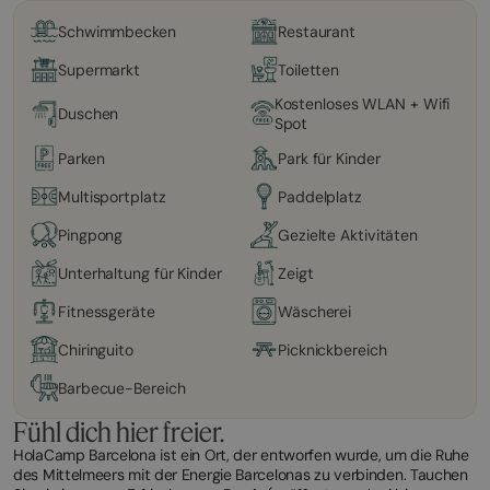
Schwimmbecken
Restaurant
Supermarkt
Toiletten
Kostenloses WLAN + Wifi
Duschen
Spot
Parken
Park für Kinder
Multisportplatz
Paddelplatz
Pingpong
Gezielte Aktivitäten
Unterhaltung für Kinder
Zeigt
Fitnessgeräte
Wäscherei
Chiringuito
Picknickbereich
Barbecue-Bereich
Fühl dich hier freier.
HolaCamp Barcelona ist ein Ort, der entworfen wurde, um die Ruhe
des Mittelmeers mit der Energie Barcelonas zu verbinden. Tauchen