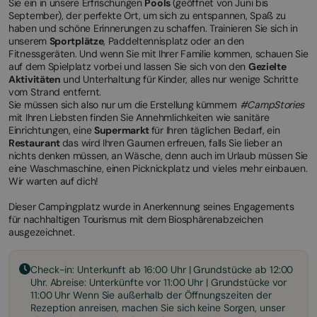
Sie ein in unsere Erfrischungen
Pools
(geöffnet von Juni bis
September), der perfekte Ort, um sich zu entspannen, Spaß zu
haben und schöne Erinnerungen zu schaffen. Trainieren Sie sich in
unserem
Sportplätze
, Paddeltennisplatz oder an den
Fitnessgeräten. Und wenn Sie mit Ihrer Familie kommen, schauen Sie
auf dem Spielplatz vorbei und lassen Sie sich von den
Gezielte
Aktivitäten
und Unterhaltung für Kinder, alles nur wenige Schritte
vom Strand entfernt.
Sie müssen sich also nur um die Erstellung kümmern
#CampStories
mit Ihren Liebsten finden Sie Annehmlichkeiten wie sanitäre
Einrichtungen, eine
Supermarkt
für Ihren täglichen Bedarf, ein
Restaurant
das wird Ihren Gaumen erfreuen, falls Sie lieber an
nichts denken müssen, an Wäsche, denn auch im Urlaub müssen Sie
eine Waschmaschine, einen Picknickplatz und vieles mehr einbauen.
Wir warten auf dich!
Dieser Campingplatz wurde in Anerkennung seines Engagements
für nachhaltigen Tourismus mit dem Biosphärenabzeichen
ausgezeichnet.
Check-in: Unterkunft ab 16:00 Uhr | Grundstücke ab 12:00
Uhr. Abreise: Unterkünfte vor 11:00 Uhr | Grundstücke vor
11:00 Uhr Wenn Sie außerhalb der Öffnungszeiten der
Rezeption anreisen, machen Sie sich keine Sorgen, unser