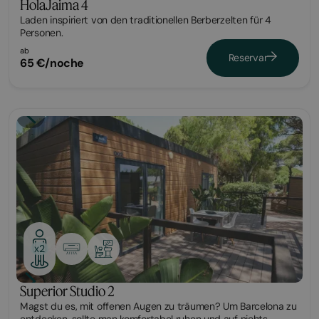
HolaJaima 4
Laden inspiriert von den traditionellen Berberzelten für 4
Personen.
ab
Reservar
65 €/noche
Bungalow
x2
Superior Studio 2
Magst du es, mit offenen Augen zu träumen? Um Barcelona zu
entdecken, sollte man komfortabel ruhen und auf nichts