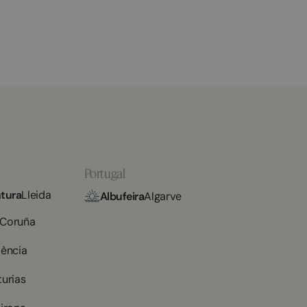
Portugal
tura
Lleida
Albufeira
Algarve
 Coruña
lència
turias