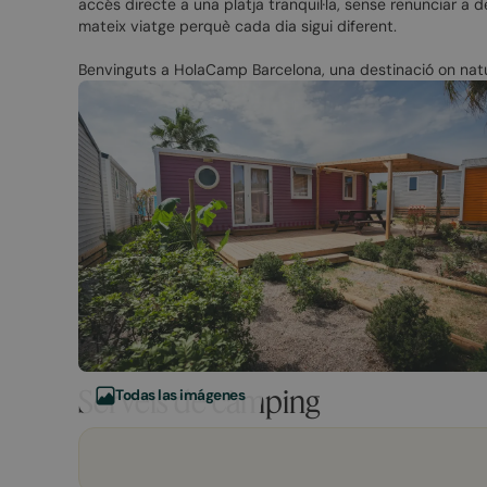
accés directe a una platja tranquil·la, sense renunciar a 
mateix viatge perquè cada dia sigui diferent.
Benvinguts a HolaCamp Barcelona, una destinació on natur
Serveis de càmping
Todas las imágenes