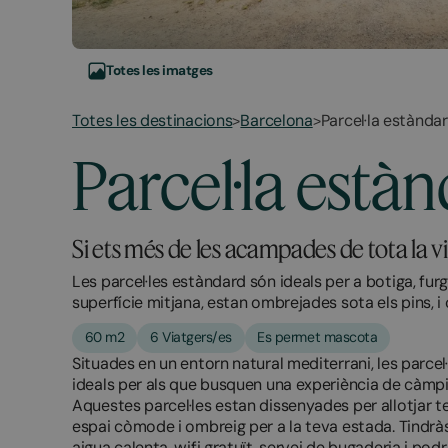
Totes les imatges
Totes les destinacions
Barcelona
Parcel·la estànda
>
>
Parcel·la està
Si ets més de les acampades de tota la v
Les parcel·les estàndard són ideals per a botiga, f
superfície mitjana, estan ombrejades sota els pins, 
60 m2
6 Viatgers/es
Es permet mascota
Situades en un entorn natural mediterrani, les parce
ideals per als que busquen una experiència de càmpin
Aquestes parcel·les estan dissenyades per allotjar
espai còmode i ombreig per a la teva estada. Tindrà
aigua calenta, wifi gratuït, servei de bugaderia i pod