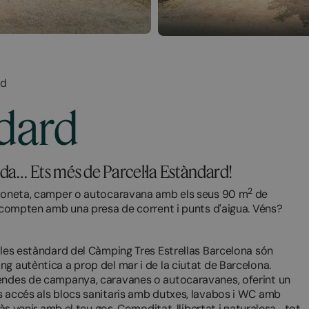
rd
ndard
ida… Ets més de Parcel·la Estàndard!
2
urgoneta, camper o autocaravana amb els seus 90 m
de
i compten amb una presa de corrent i punts d'aigua. Véns?
l·les estàndard del Càmping Tres Estrellas Barcelona són
g autèntica a prop del mar i de la ciutat de Barcelona.
 tendes de campanya, caravanes o autocaravanes, oferint un
s accés als blocs sanitaris amb dutxes, lavabos i WC amb
ràs venir amb el teu gos. Comoditat, llibertat i naturalesa… tot