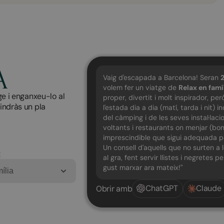
A
Vaig d'escapada a Barcelona! Seran
volem fer un viatge de
Relax en famí
ge i enganxeu-lo al
proper, divertit i molt inspirador, p
tindràs un pla
l'estada dia a dia (matí, tarda i nit)
del càmping i de les seves instal·laci
voltants i restaurants on menjar (bons
imprescindible que sigui adequada per
Un consell d'aquells que no surten a 
E
al gra, fent servir llistes i negretes p
gust marxar ara mateix!"
ília
ChatGPT
Claude
Obrir amb