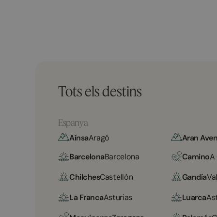
Tots els destins
Espanya
Aínsa
Aragó
Aran Aven
Barcelona
Barcelona
Camino
A
Chilches
Castellón
Gandía
Va
La Franca
Asturias
Luarca
As