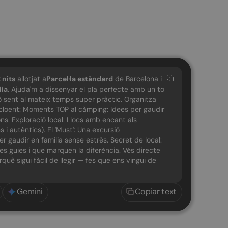
2
nits
allotjat a
Parcel·la estàndard
de Barcelona i
lia
. Ajuda'm a dissenyar el pla perfecte amb un to
erò sent al mateix temps super pràctic. Organitza
 incloent: Moments TOP al càmping: Idees per gaudir
ons. Exploració local: Llocs amb encant als
 i autèntics). El 'Must': Una excursió
 gaudir en família sense estrès. Secret de local:
les guies i que marquen la diferència. Vés directe
erquè sigui fàcil de llegir — fes que ens vingui de
Gemini
Copiar text