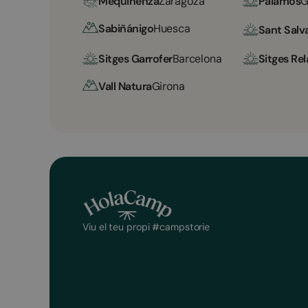
Mequinenza
Zaragoza
Palamós
G
Sabiñánigo
Huesca
Sant Salv
Sitges Garrofer
Barcelona
Sitges Rel
Vall Natura
Girona
Viu el teu propi #campstorie