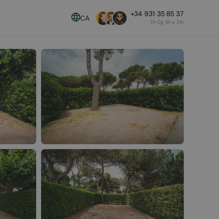
+34 931 35 85 37
CA
Dl-Dg 9h a 21h