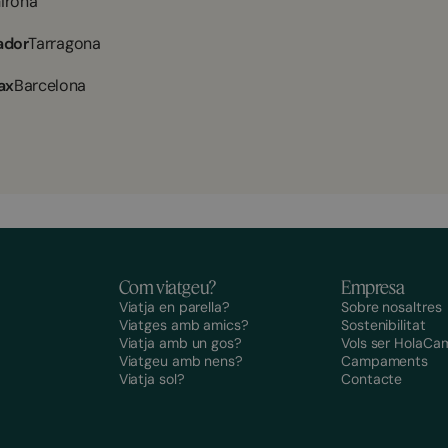
irona
ador
Tarragona
ax
Barcelona
Com viatgeu?
Empresa
Viatja en parella?
Sobre nosaltres
Viatges amb amics?
Sostenibilitat
Viatja amb un gos?
Vols ser HolaCa
Viatgeu amb nens?
Campaments
Viatja sol?
Contacte