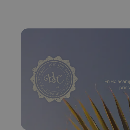
En Holacamp
princ