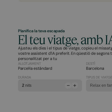
Planifica la teva escapada
El teu viatge, amb I
Ajusteu els dies i el tipus de viatge, copieu el missat
vostre assistent d'IA preferit. En qüestió de segons 
personalitzat per a tu
ALLOTJAMENT
DESTÍ
Parcel·la estàndard
Barcelona
DURADA
TIPUS DE VIATG
2
nits
Relax en fam