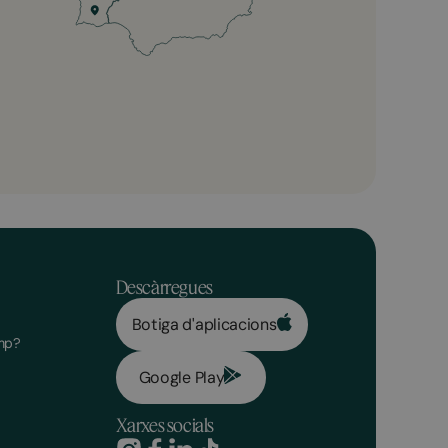
Descàrregues
Botiga d'aplicacions
mp?
Google Play
Xarxes socials