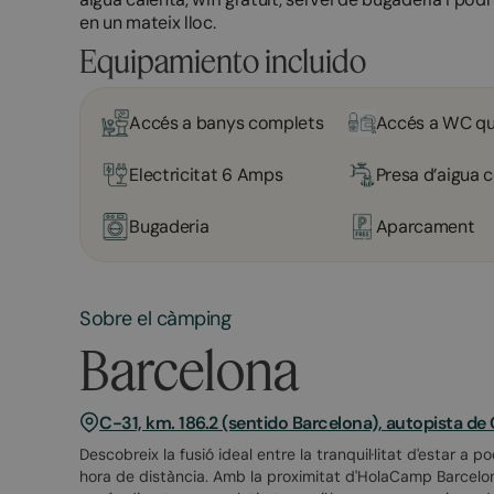
en un mateix lloc.
Equipamiento incluido
Accés a banys complets
Accés a WC qu
Electricitat 6 Amps
Presa d’aigua c
Bugaderia
Aparcament
Sobre el càmping
Barcelona
C-31, km. 186.2 (sentido Barcelona), autopista de
Descobreix la fusió ideal entre la tranquil·litat d'estar a 
hora de distància. Amb la proximitat d'HolaCamp Barcelona 