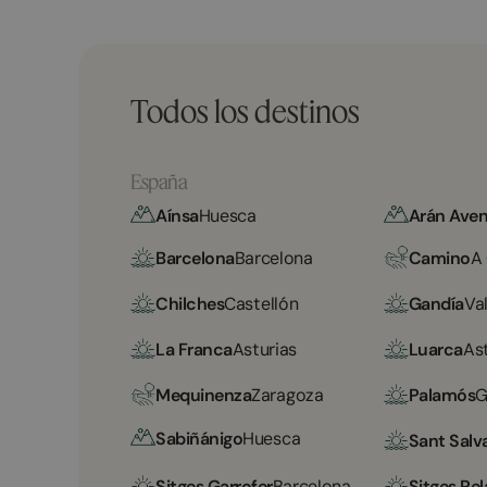
Todos los destinos
España
Aínsa
Huesca
Arán Aven
Barcelona
Barcelona
Camino
A
Chilches
Castellón
Gandía
Va
La Franca
Asturias
Luarca
As
Mequinenza
Zaragoza
Palamós
G
Sabiñánigo
Huesca
Sant Salv
Sitges Garrofer
Barcelona
Sitges Rel