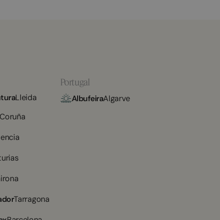
Portugal
tura
Lleida
Albufeira
Algarve
 Coruña
lencia
turias
irona
ador
Tarragona
ax
Barcelona