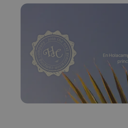
En Holacamp
princ