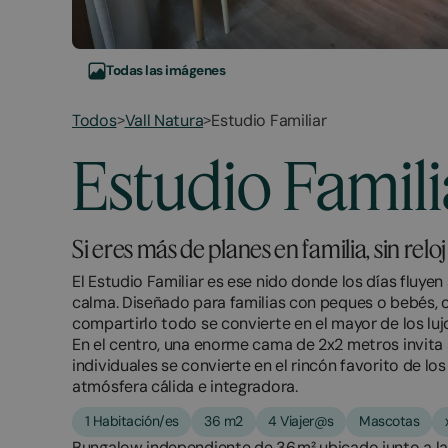
Todas las imágenes
Todos
Vall Natura
Estudio Familiar
>
>
March
November
Estudio Famili
20,
11,
2026
2025
Si eres más de planes en familia, sin relo
El Estudio Familiar es ese nido donde los días fluyen
calma. Diseñado para familias con peques o bebés, 
compartirlo todo se convierte en el mayor de los luj
En el centro, una enorme cama de 2x2 metros invita a
individuales se convierte en el rincón favorito de 
atmósfera cálida e integradora.
1 Habitación/es
36 m2
4 Viajer@s
Mascotas
Bungalow independiente de 36 m² ubicado junto a l