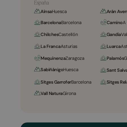
España
Aínsa
Huesca
Arán Aven
Barcelona
Barcelona
Camino
A
Chilches
Castellón
Gandía
Va
La Franca
Asturias
Luarca
As
Mequinenza
Zaragoza
Palamós
G
Sabiñánigo
Huesca
Sant Salv
Sitges Garrofer
Barcelona
Sitges Rel
Vall Natura
Girona