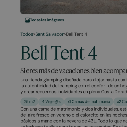
Todas las imágenes
Todos
Sant Salvador
Bell Tent 4
>
>
March
November
Bell Tent 4
23,
2,
2026
2025
Si eres más de vacaciones bien acompa
Una tienda glamping diseñada para alojar hasta cua
la autenticidad del camping con el confort de un hoga
y crear recuerdos inolvidables en plena Costa Dorad
25 m2
4 Viajer@s
x1 Camas de matrimonio
x2 Ca
Con una cama de matrimonio y dos individuales, est
del aire fresco en verano o el calorcito en las noches
básicos a mano con la nevera de 43L. Todo lo que ne
se incluyen toallas para todos los ocupantes. En el 