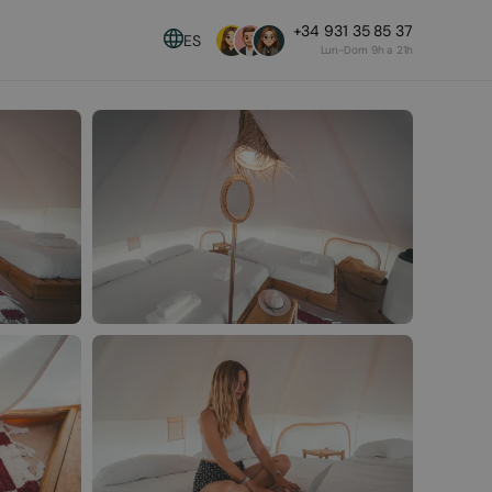
+34 931 35 85 37
ES
Lun-Dom 9h a 21h