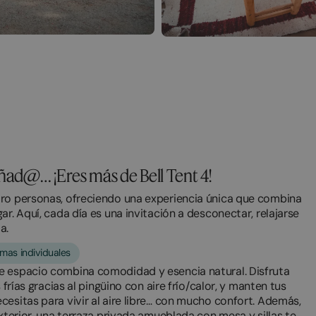
ñad@… ¡Eres más de Bell Tent 4!
tro personas, ofreciendo una experiencia única que combina
r. Aquí, cada día es una invitación a desconectar, relajarse
a.
mas individuales
e espacio combina comodidad y esencia natural. Disfruta
 frías gracias al pingüino con aire frío/calor, y manten tus
cesitas para vivir al aire libre… con mucho confort. Además,
exterior, una terraza privada amueblada con mesa y sillas te