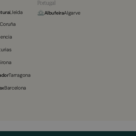
Portugal
tura
Lleida
Albufeira
Algarve
 Coruña
lencia
turias
irona
ador
Tarragona
ax
Barcelona