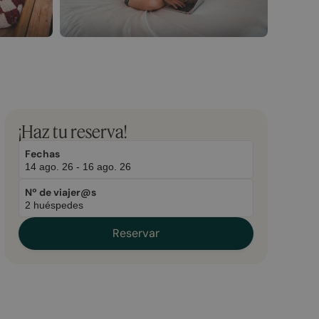
March
November
¡Haz tu reserva!
23,
2,
2026
2025
Fechas
Nº de viajer@s
Reservar