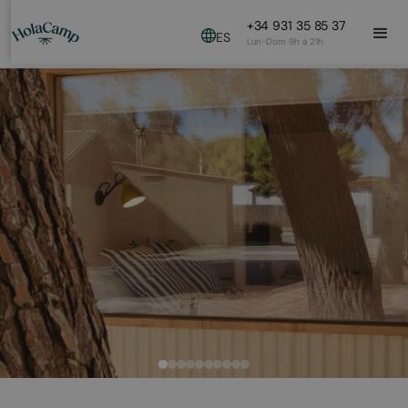
+34 931 35 85 37
ES
Lun-Dom 9h a 21h