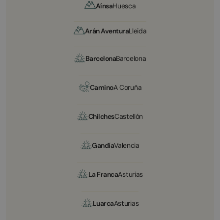
Aínsa
Huesca
Arán Aventura
Lleida
Barcelona
Barcelona
Camino
A Coruña
Chilches
Castellón
Gandía
Valencia
La Franca
Asturias
Luarca
Asturias