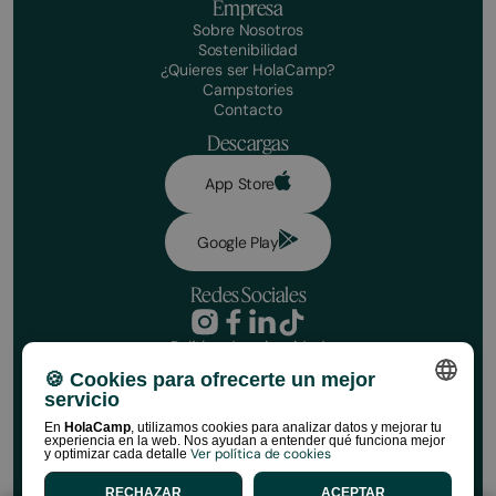
Empresa
Sobre Nosotros
Sostenibilidad
¿Quieres ser HolaCamp?
Campstories
Contacto
Descargas
App Store
Google Play
Redes Sociales
Política de privacidad
Condiciones de reserva
¡Haz tu reserva!
🍪 Cookies para ofrecerte un mejor
Aviso legal
servicio
Política de redes sociales
Fechas
Política de cookies
SPANISH
En
HolaCamp
, utilizamos cookies para analizar datos y mejorar tu
experiencia en la web. Nos ayudan a entender qué funciona mejor
Normativa de Tiendas HolaCamp
Ver política de cookies
y optimizar cada detalle
Nº de viajer@s
ENGLISH
©HolaCamp | Todos los derechos reservados
RECHAZAR
ACEPTAR