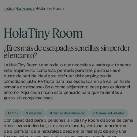
Todos
HolaTiny Room
>
La Franca
>
May
October
1,
11,
2026
2026
HolaTiny Room
¿Eres más de escapadas sencillas, sin perder
el encanto?
La HolaTiny Room tiene todo lo que necesitas y nada que te sobre.
Este alojamiento compacto pensado para tres personas es el
punto de partida ideal para disfrutar del camping con la
comodidad justa. Perfecta para una escapada en pareja, un fin de
semana de desconexión o como alojamiento base para explorar el
entorno. Aquí cada rincón está pensado para que te sientas a
gusto, sin complicaciones.
10.7 m2
3 Viajer@s
x1 Camas de matrimonio
x1 Camas individuales
Con capacidad para 3 personas la HolaTiny Room dispone de cama
doble, cama individual, aire acondicionado, ventana panorámica
para disfrutar de la naturaleza desde el primer rayo de sol y una
terraza exterior con mesa, sillas y una hamaca donde crear