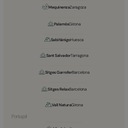
Mequinenza
Zaragoza
Palamós
Girona
Sabiñánigo
Huesca
Sant Salvador
Tarragona
Sitges Garrofer
Barcelona
Sitges Relax
Barcelona
Vall Natura
Girona
Portugal