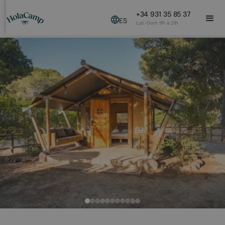
+34 931 35 85 37
ES
Lun-Dom 9h a 21h