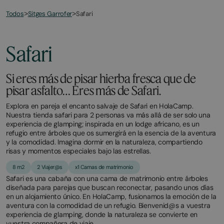
Todos
Safari
>
Sitges Garrofer
>
March
November
2,
2,
2026
2025
Safari
Si eres más de pisar hierba fresca que de
pisar asfalto… Eres más de Safari.
Explora en pareja el encanto salvaje de Safari en HolaCamp.
Nuestra tienda safari para 2 personas va más allá de ser solo una
experiencia de glamping; inspirada en un lodge africano, es un
refugio entre árboles que os sumergirá en la esencia de la aventura
y la comodidad. Imagina dormir en la naturaleza, compartiendo
risas y momentos especiales bajo las estrellas.
8 m2
2 Viajer@s
x1 Camas de matrimonio
Safari es una cabaña con una cama de matrimonio entre árboles
diseñada para parejas que buscan reconectar, pasando unos días
en un alojamiento único. En HolaCamp, fusionamos la emoción de la
aventura con la comodidad de un refugio. Bienvenid@s a vuestra
experiencia de glamping, donde la naturaleza se convierte en
vuestra compañera de viaje.