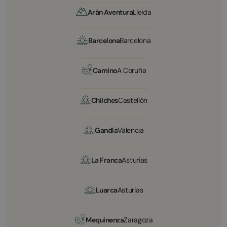
Arán Aventura
Lleida
Barcelona
Barcelona
Camino
A Coruña
Chilches
Castellón
Gandía
Valencia
La Franca
Asturias
Luarca
Asturias
Mequinenza
Zaragoza