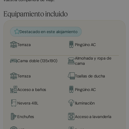
Equipamiento incluido
Destacado en este alojamiento
Terraza
Pingüino AC
Almohada y ropa de
Cama doble (135x190)
cama
Terraza
Toallas de ducha
Acceso a baños
Pingüino AC
Nevera 48L
Iluminación
Enchufes
Acceso a lavandería