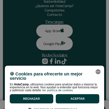
Sostenibilidad
¿Quieres ser HolaCamp?
Campstories
Contacto
Descargas
App Store
Google Play
Redes Sociales
Política de privacidad
Condiciones de reserva
¡Haz tu reserva!
🍪 Cookies para ofrecerte un mejor
Aviso legal
servicio
Política de redes sociales
Fechas
Política de cookies
SPANISH
En
HolaCamp
, utilizamos cookies para analizar datos y mejorar tu
experiencia en la web. Nos ayudan a entender qué funciona mejor
Normativa de Tiendas HolaCamp
Ver política de cookies
y optimizar cada detalle
Nº de viajer@s
ENGLISH
©HolaCamp | Todos los derechos reservados
RECHAZAR
ACEPTAR
CATALAN