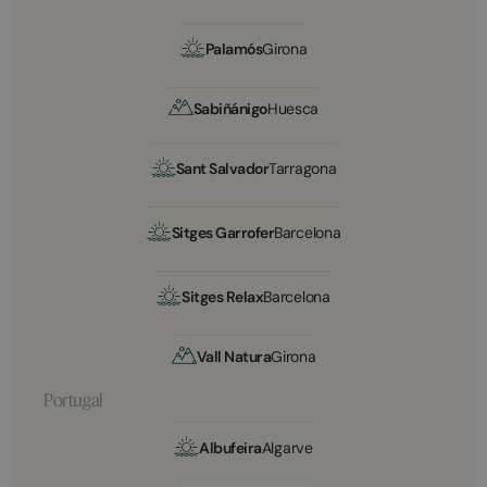
Palamós
Girona
Sabiñánigo
Huesca
Sant Salvador
Tarragona
Sitges Garrofer
Barcelona
Sitges Relax
Barcelona
Vall Natura
Girona
Portugal
Albufeira
Algarve