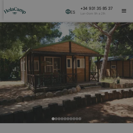
+34 931 35 85 37
ES
Lun-Dom 9h a 21h