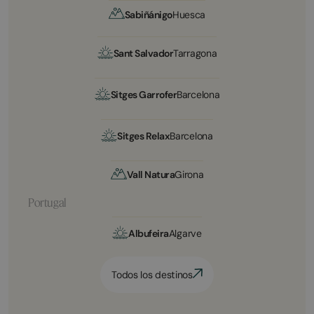
Sabiñánigo
Huesca
Sant Salvador
Tarragona
Sitges Garrofer
Barcelona
Sitges Relax
Barcelona
Vall Natura
Girona
Portugal
Albufeira
Algarve
Todos los destinos