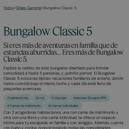
Todos
Bungalow Classic 5
>
Sitges Garrofer
>
March
November
2,
2,
2026
2025
Bungalow Classic 5
Si eres más de aventuras en familia que de
estancias aburridas… Eres más de Bungalow
Classic 5.
Explora la calidez de este bungalow diseñado para brindar
comodidad a hasta 5 personas, y ¡admite perros!. El Bungalow
Classic 5 evoca las típicas vacaciones familiares de antaño, donde
todos convivís bajo el mismo techo y cada día está lleno de
pequeñas aventuras.
2 Habitación/es
24 m2
5 Viajer@s
Mascotas (Excepto PPP)
x1 Camas de matrimonio
x3 Camas individuales
Con 2 acogedoras habitaciones, una con cama de matrimonio y
otra con una litera y una cama individual, te ofrece un espacio
íntimo para tu escapada en familia o con amig@s. Además, cuenta
con baño y cocina, proporcionando todas las comodidades