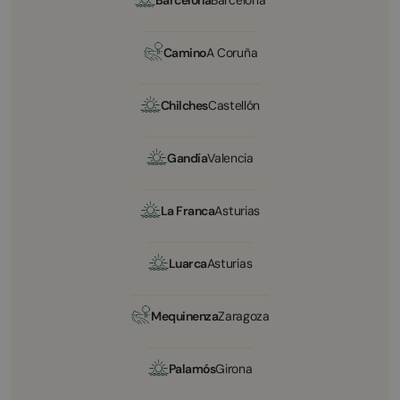
Barcelona
Barcelona
Camino
A Coruña
Chilches
Castellón
Gandía
Valencia
La Franca
Asturias
Luarca
Asturias
Mequinenza
Zaragoza
Palamós
Girona