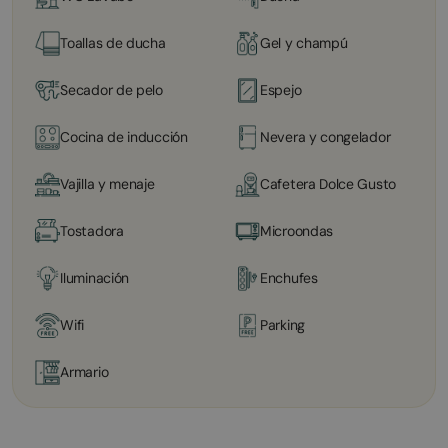
Toallas de ducha
Gel y champú
Secador de pelo
Espejo
Cocina de inducción
Nevera y congelador
Vajilla y menaje
Cafetera Dolce Gusto
Tostadora
Microondas
Iluminación
Enchufes
Wifi
Parking
Armario