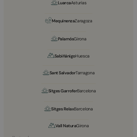
Luarca
Asturias
Mequinenza
Zaragoza
Palamós
Girona
Sabiñánigo
Huesca
Sant Salvador
Tarragona
Sitges Garrofer
Barcelona
Sitges Relax
Barcelona
Vall Natura
Girona