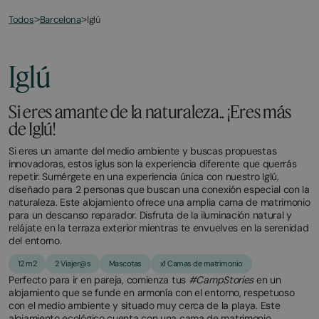
Todos
Iglú
>
Barcelona
>
Iglú
Si eres amante de la naturaleza.. ¡Eres más
de Iglú!
Si eres un amante del medio ambiente y buscas propuestas
innovadoras, estos iglus son la experiencia diferente que querrás
repetir. Sumérgete en una experiencia única con nuestro Iglú,
diseñado para 2 personas que buscan una conexión especial con la
naturaleza. Este alojamiento ofrece una amplia cama de matrimonio
para un descanso reparador. Disfruta de la iluminación natural y
relájate en la terraza exterior mientras te envuelves en la serenidad
del entorno.
12 m2
2 Viajer@s
Mascotas
x1 Camas de matrimonio
Perfecto para ir en pareja, comienza tus
#CampStories
en un
alojamiento que se funde en armonía con el entorno, respetuoso
con el medio ambiente y situado muy cerca de la playa. Este
alojamiento ecológico cuenta con una cama de matrimonio,