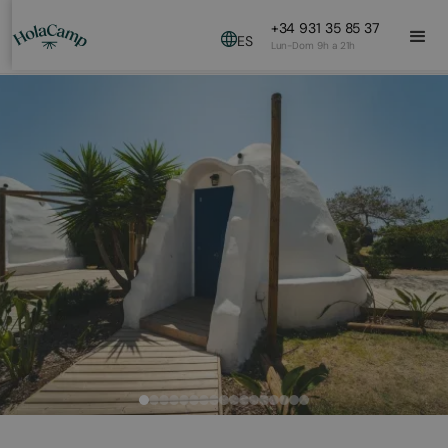
+34 931 35 85 37
ES
Lun-Dom 9h a 21h