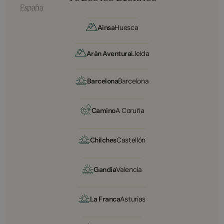
España
Aínsa
Huesca
Arán Aventura
Lleida
Barcelona
Barcelona
Camino
A Coruña
Chilches
Castellón
Gandía
Valencia
La Franca
Asturias