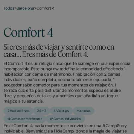
Todos
Comfort 4
>
Barcelona
>
Comfort 4
Si eres más de viajar y sentirte como en
casa… Eres más de Comfort 4.
El Comfort 4 es un refugio único que te sumerge en una experiencia
incomparable. Este bungalow redefine la comodidad ofreciendo 1
habitación con cama de matrimonio, 1 habitación con 2 camas
individuales, baño completo, cocina totalmente equipada, 1
acogedor salón comedor para tus momentos de relajación, 1
terraza cubierta para disfrutar de momentos especiales al aire
libre, y pequeños detalles y amenities que añadirán un toque
mágico a tu estancia.
2 Habitación/es
24 m2
4 Viajer@s
Mascotas
x1 Camas de matrimonio
x2 Camas individuales
En el Comfort 4, cada momento se convierte en una #CampStory
inolvidable. Bienvenid@s a HolaCamp, donde la magia de viajar se