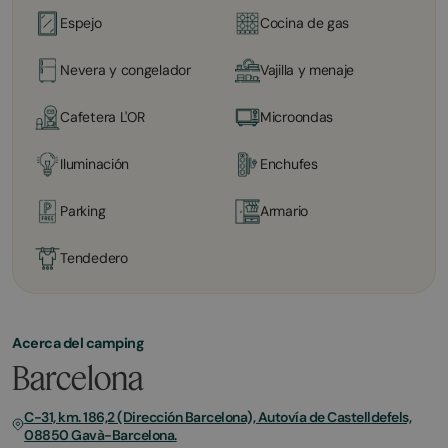
Espejo
Cocina de gas
Nevera y congelador
Vajilla y menaje
Cafetera L'OR
Microondas
Iluminación
Enchufes
Parking
Armario
Tendedero
Acerca del camping
Barcelona
C-31, km. 186,2 (Dirección Barcelona), Autovía de Castelldefels,
08850 Gavà-Barcelona.