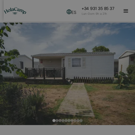
+34 931 35 85 37
ES
Lun-Dom 9h a 21h