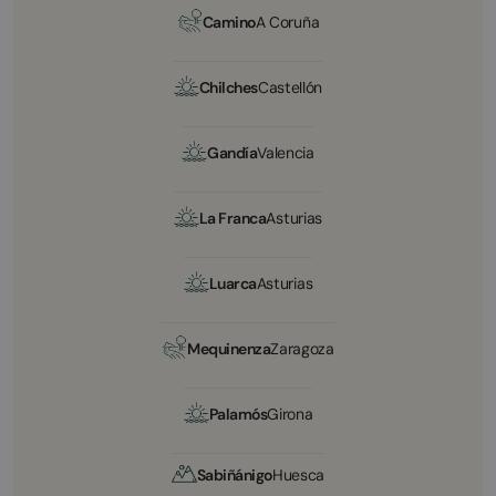
Camino
A Coruña
Chilches
Castellón
Gandía
Valencia
La Franca
Asturias
Luarca
Asturias
Mequinenza
Zaragoza
Palamós
Girona
Sabiñánigo
Huesca