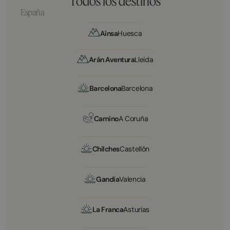
Todos los destinos
España
Aínsa
Huesca
Arán Aventura
Lleida
Barcelona
Barcelona
Camino
A Coruña
Chilches
Castellón
Gandía
Valencia
La Franca
Asturias