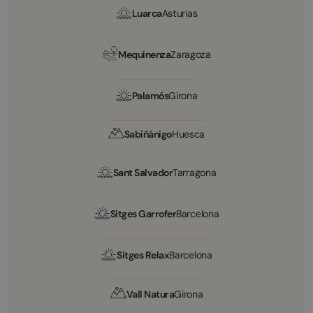
Luarca
Asturias
Mequinenza
Zaragoza
Palamós
Girona
Sabiñánigo
Huesca
Sant Salvador
Tarragona
Sitges Garrofer
Barcelona
Sitges Relax
Barcelona
Vall Natura
Girona