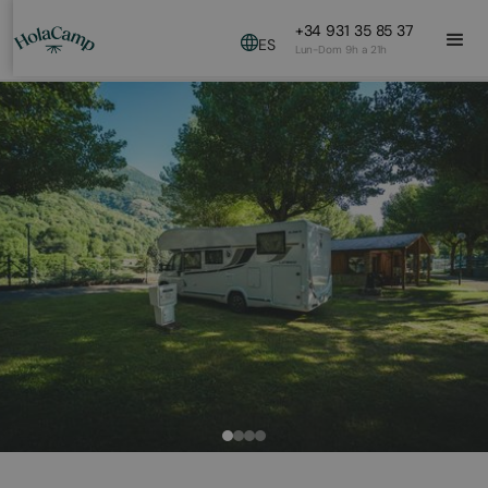
+34 931 35 85 37
ES
Lun-Dom 9h a 21h