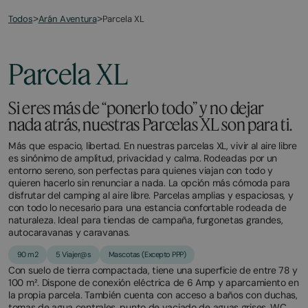
Todos
Parcela XL
>
Arán Aventura
>
Parcela XL
Si eres más de “ponerlo todo” y no dejar
nada atrás, nuestras Parcelas XL son para ti.
Más que espacio, libertad. En nuestras parcelas XL, vivir al aire libre
es sinónimo de amplitud, privacidad y calma. Rodeadas por un
entorno sereno, son perfectas para quienes viajan con todo y
quieren hacerlo sin renunciar a nada. La opción más cómoda para
disfrutar del camping al aire libre. Parcelas amplias y espaciosas, y
con todo lo necesario para una estancia confortable rodeada de
naturaleza. Ideal para tiendas de campaña, furgonetas grandes,
autocaravanas y caravanas.
90 m2
5 Viajer@s
Mascotas (Excepto PPP)
Con suelo de tierra compactada, tiene una superficie de entre 78 y
100 m². Dispone de conexión eléctrica de 6 Amp y aparcamiento en
la propia parcela. También cuenta con acceso a baños con duchas,
tomas de agua centrales, punto de vaciado de aguas grises, WC