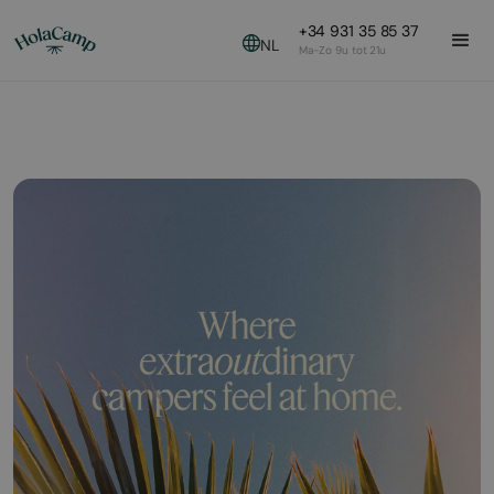
+34 931 35 85 37
NL
Ma-Zo 9u tot 21u