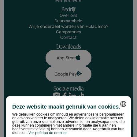
Bedrijf
Over ons
Duurzaamheid
Wil je onderdeel worden van HolaCamp?
Campstories
Contact
Downloads
App Store
Google Play
Sociale media
Privacybeleid
Deze website maakt gebruik van cookies.
Boekingsvoorwaarden
Juridische kennisgeving
We gebruiken cookies om inhoud en advertenties te personaliseren
en om ons verkeer te analyseren. We delen ook informatie over uw
Socialemediabeleid
SPANISH
gebruik van onze site met onze advertentie- en analysepartners, die
Cookiebeleid
deze kunnen combineren met andere informatie die u aan hen
heeft verstrekt of die zij hebben verzameld door uw gebruik van hun
Regels voor HolaCamp-winkels
ENGLISH
Ver política de cookies
diensten.
©HolaCamp | Alle rechten voorbehouden