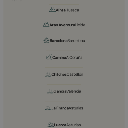
Aínsa
Huesca
Aran Aventura
Lleida
Barcelona
Barcelona
Camino
A Coruña
Chilches
Castellón
Gandía
Valencia
La Franca
Asturias
Luarca
Asturias