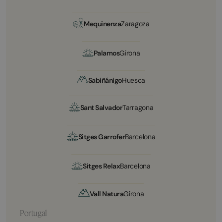
Mequinenza
Zaragoza
Palamos
Girona
Sabiñánigo
Huesca
Sant Salvador
Tarragona
Sitges Garrofer
Barcelona
Sitges Relax
Barcelona
Vall Natura
Girona
Portugal