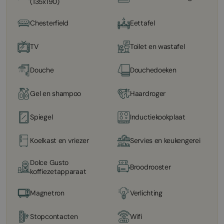
(135x190)
Chesterfield
Eettafel
TV
Toilet en wastafel
Douche
Douchedoeken
Gel en shampoo
Haardroger
Spiegel
Inductiekookplaat
Koelkast en vriezer
Servies en keukengerei
Dolce Gusto
Broodrooster
koffiezetapparaat
Magnetron
Verlichting
Stopcontacten
Wifi