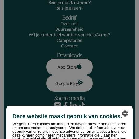
Reis je met kinderen?
Reis je alleen?
Bedrijf
Over ons
Duurzaamheid
Wil je onderdeel worden van HolaCamp?
Campstories
Contact
Downloads
App Store
Google Play
Sociale media
Privacybeleid
Deze website maakt gebruik van cookies.
Boekingsvoorwaarden
Reserveer nu!
Juridische kennisgeving
We gebruiken cookies om inhoud en advertenties te personaliseren
en om ons verkeer te analyseren. We delen ook informatie over uw
Socialemediabeleid
SPANISH
Datums
gebruik van onze site met onze advertentie- en analysepartners, die
Cookiebeleid
deze kunnen combineren met andere informatie die u aan hen