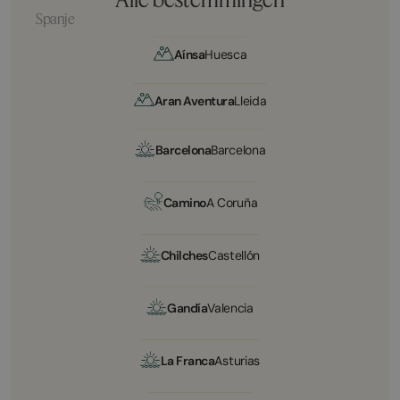
Spanje
Aínsa
Huesca
Aran Aventura
Lleida
Barcelona
Barcelona
Camino
A Coruña
Chilches
Castellón
Gandía
Valencia
La Franca
Asturias