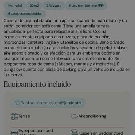
1 Kamer(s)
20 m2
2 Reizigers
Huisdieren (behalve PPP)
x1 tweepersoonsbedden
Consta de una habitación principal con cama de matrimonio y un
salón-comedor con sofá cama. Tiene una amplia terraza
amueblada, perfecta para relajarse al aire libre. Cocina
completamente equipada con nevera, placa de cocción,
microondas, cafetera, vajilla y utensilios de cocina. Baño privado
completo con ducha (toallas incluidas y secador de pelo). Incluye
aire acondicionado y calefacción para un ambiente óptimo en
cualquier época, así como televisión para entretenimiento. Se
proporciona ropa de cama (sábanas, mantas y almohadas). El
bungalow cuenta con plaza de parking para un vehículo incluida en
la reserva.
Equipamiento incluido
Destacado en este alojamiento
Terras
Airconditioning
Tweepersoonsbed
Kussen en beddengoed