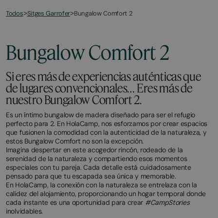
Todos
Bungalow Comfort 2
>
Sitges Garrofer
>
March
November
2,
2,
2026
2025
Bungalow Comfort 2
Si eres más de experiencias auténticas que
de lugares convencionales… Eres más de
nuestro Bungalow Comfort 2.
Es un íntimo bungalow de madera diseñado para ser el refugio
perfecto para 2. En HolaCamp, nos esforzamos por crear espacios
que fusionen la comodidad con la autenticidad de la naturaleza, y
estos Bungalow Comfort no son la excepción.
Imagina despertar en este acogedor rincón, rodeado de la
serenidad de la naturaleza y compartiendo esos momentos
especiales con tu pareja. Cada detalle está cuidadosamente
pensado para que tu escapada sea única y memorable.
En HolaCamp, la conexión con la naturaleza se entrelaza con la
calidez del alojamiento, proporcionando un hogar temporal donde
cada instante es una oportunidad para crear
#CampStories
inolvidables.