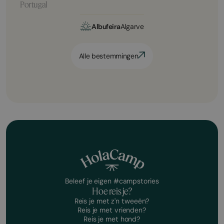
Portugal
Albufeira
Algarve
Alle bestemmingen
Beleef je eigen #campstories
Hoe reis je?
Reis je met z'n tweeën?
Reis je met vrienden?
Reis je met hond?