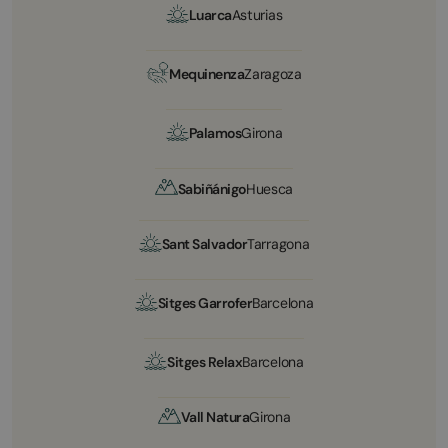
Luarca
Asturias
Mequinenza
Zaragoza
Palamos
Girona
Sabiñánigo
Huesca
Sant Salvador
Tarragona
Sitges Garrofer
Barcelona
Sitges Relax
Barcelona
Vall Natura
Girona