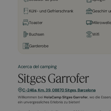
Kühl- und Gefrierschrank
Geschirr u
Toaster
Mikrowell
Buchsen
Wifi
Garderobe
Acerca del camping
Sitges Garrofer
C-246a, Km. 39, 08870 Sitges, Barcelona
Willkommen bei
HolaCamp Sitges Garrofer
, wo die Essen
ein unvergessliches Erlebnis zu bieten!