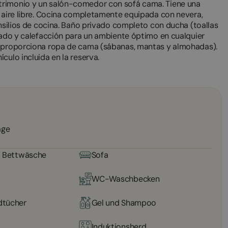
trimonio y un salón-comedor con sofá cama. Tiene una
l aire libre. Cocina completamente equipada con nevera,
ensilios de cocina. Baño privado completo con ducha (toallas
onado y calefacción para un ambiente óptimo en cualquier
e proporciona ropa de cama (sábanas, mantas y almohadas).
culo incluida en la reserva.
age
d Bettwäsche
Sofa
WC-Waschbecken
dtücher
Gel und Shampoo
Induktionsherd