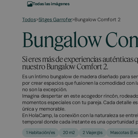
Todas las imágenes
Todos
Sitges Garrofer
Bungalow Comfort 2
>
>
March
November
Bungalow Com
2,
2,
2026
2025
Si eres más de experiencias auténticas
nuestro Bungalow Comfort 2.
Es un íntimo bungalow de madera diseñado para ser 
por crear espacios que fusionen la comodidad con l
no son la excepción.
Imagina despertar en este acogedor rincón, rodeado
momentos especiales con tu pareja. Cada detalle 
única y memorable.
En HolaCamp, la conexión con la naturaleza se entre
temporal donde cada instante es una oportunidad 
1 Habitación/es
20 m2
2 Viajer@s
Mascotas (Exc