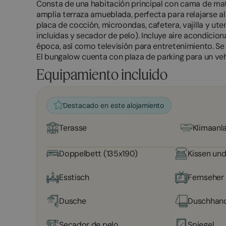
Consta de una habitación principal con cama de ma
amplia terraza amueblada, perfecta para relajarse a
placa de cocción, microondas, cafetera, vajilla y ut
incluidas y secador de pelo). Incluye aire acondici
época, así como televisión para entretenimiento. S
El bungalow cuenta con plaza de parking para un vehí
Equipamiento incluido
Destacado en este alojamiento
Terasse
Klimaanl
Doppelbett (135x190)
Kissen un
Esstisch
Fernseher
Dusche
Duschhan
Secador de pelo
Spiegel