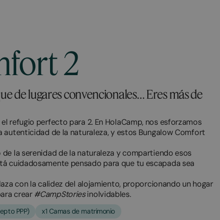
fort 2
 que de lugares convencionales… Eres más de
el refugio perfecto para 2. En HolaCamp, nos esforzamos
a autenticidad de la naturaleza, y estos Bungalow Comfort
 de la serenidad de la naturaleza y compartiendo esos
está cuidadosamente pensado para que tu escapada sea
laza con la calidez del alojamiento, proporcionando un hogar
para crear
#CampStories
inolvidables.
epto PPP)
x1 Camas de matrimonio