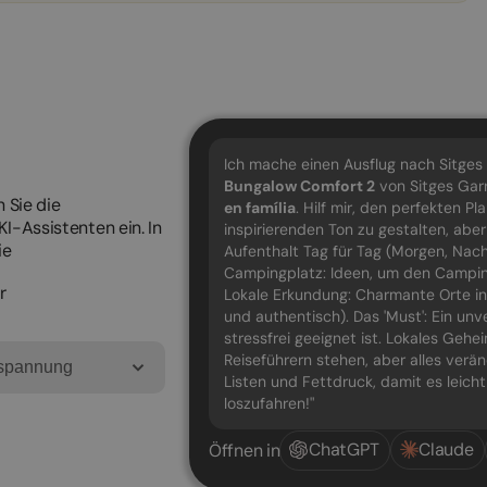
Ich mache einen Ausflug nach Sitges
Bungalow Comfort 2
von Sitges Gar
 Sie die
en família
. Hilf mir, den perfekten P
I-Assistenten ein. In
inspirierenden Ton zu gestalten, aber
ie
Aufenthalt Tag für Tag (Morgen, Na
Campingplatz: Ideen, um den Camping
r
Lokale Erkundung: Charmante Orte i
und authentisch). Das 'Must': Ein unv
stressfrei geeignet ist. Lokales Gehei
Reiseführern stehen, aber alles ver
tspannung
Listen und Fettdruck, damit es leicht
loszufahren!"
ChatGPT
Claude
Öffnen in