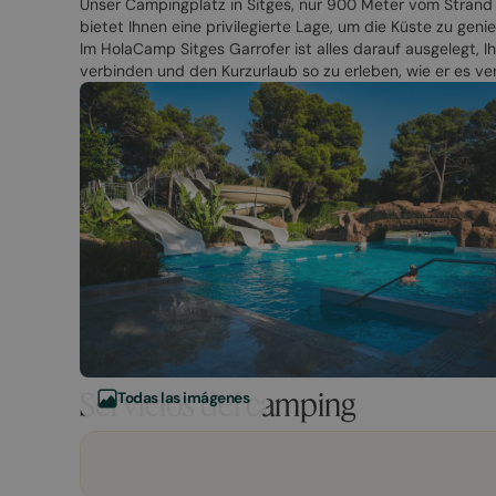
Unser Campingplatz in Sitges, nur 900 Meter vom Strand
bietet Ihnen eine privilegierte Lage, um die Küste zu ge
Im HolaCamp Sitges Garrofer ist alles darauf ausgelegt, I
verbinden und den Kurzurlaub so zu erleben, wie er es ver
Servicios del camping
Todas las imágenes