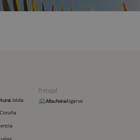
Portugal
tura
Lleida
Albufeira
Algarve
 Coruña
lencia
turias