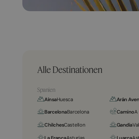
Alle Destinationen
Spanien
Aínsa
Huesca
Arán Aven
Barcelona
Barcelona
Camino
A
Chilches
Castellon
Gandía
Va
La Franca
Asturias
Luarca
As