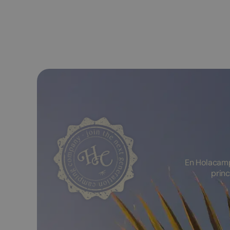
En Holacamp
princ