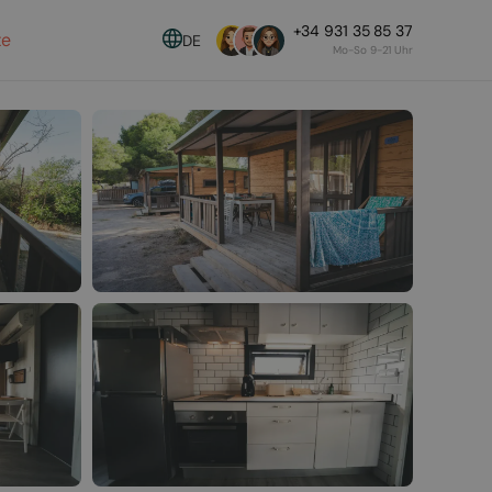
+34 931 35 85 37
te
DE
Mo-So 9-21 Uhr