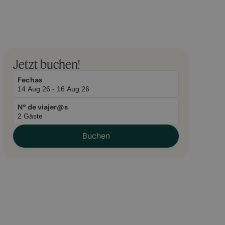
March
November
Jetzt buchen!
2,
2,
2026
2025
Fechas
Nº de viajer@s
Buchen