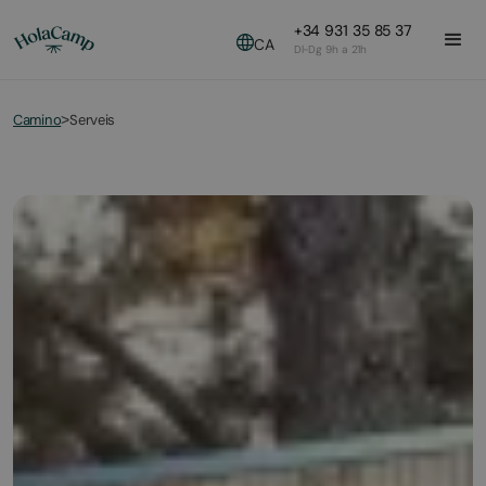
+34 931 35 85 37
CA
Dl-Dg 9h a 21h
Camino
Serveis
>