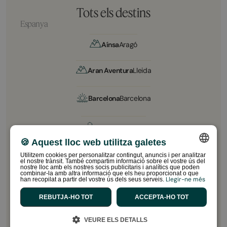
Tots els destins
Espanya
Aínsa
Aragó
Aran Aventura
Lleida
Barcelona
Barcelona
Camino
A Coruña
🍪 Aquest lloc web utilitza galetes
Utilitzem cookies per personalitzar contingut, anuncis i per analitzar
Chilches
Castellón
el nostre trànsit. També compartim informació sobre el vostre ús del
SPANISH
nostre lloc amb els nostres socis publicitaris i analítics que poden
combinar-la amb altra informació que els heu proporcionat o que
Llegir-ne més
han recopilat a partir del vostre ús dels seus serveis.
ENGLISH
Gandía
València
REBUTJA-HO TOT
ACCEPTA-HO TOT
CATALAN
FRENCH
La Franca
Asturias
VEURE ELS DETALLS